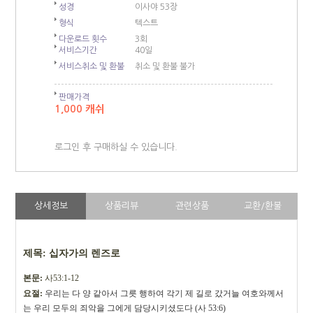
성경
이사야 53장
형식
텍스트
다운로드 횟수
3회
서비스기간
40일
서비스취소 및 환불
취소 및 환불 불가
판매가격
1,000 캐쉬
로그인 후 구매하실 수 있습니다.
상세정보
상품리뷰
관련상품
교환/환불
제목
:
십자가의 렌즈로
본문
:
사
53:1-12
요절
:
우리는 다 양 같아서 그릇 행하여 각기 제 길로 갔거늘 여호와께서
는 우리 모두의 죄악을
그에게 담당시키셨도다
(
사
53:6)