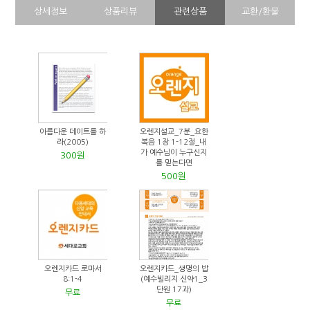
상세정보
상품리뷰
관련상품
교환/환불
아름다운 데이트를 하
오렌지설교_7분_요한
라(2005)
복음 1장 1-12절_내
가 예수님이 누구신지
300원
를 믿는다면
500원
오렌지카드 로마서
오렌지카드_생명의 밥
8:1-4
(예수빌리지 신약1_3
단원 17과)
무료
무료