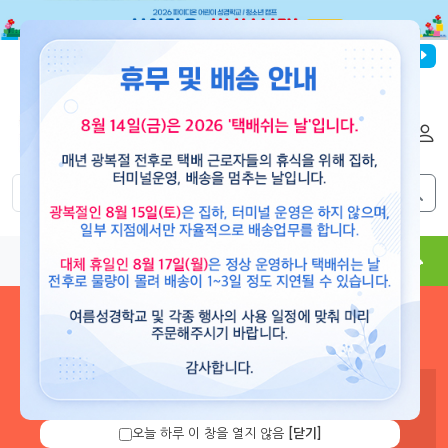
파이디온선교회
로그인
회원가입
해외배송
|
|
0
0
교재
도서
뮤직
용품
현수막
콘텐츠
로그인 하시면 보유 캐쉬 확
인 및 캐쉬 충전을 할 수 있습
니다.
오늘 하루 이 창을 열지 않음
[닫기]