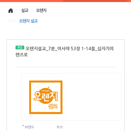
>
설교
>
오렌지
>>>>
오렌지 설교
오렌지설교_7분_이사야 53장 1-14절_십자가의
렌즈로
브랜드
토브