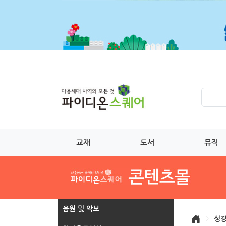
교재
도서
뮤직
음원 및 악보
>
성경