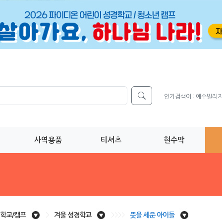
인기검색어 :
예수빌리
사역용품
티셔츠
현수막
학교/캠프
>
겨울 성경학교
>>>>
뜻을 세운 아이들