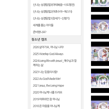
신나는 성경탐험3(마태복음~사도행전)
신나는 성경탐험2(여호수아~에스더)
신나는 성경탐험1(창세기~신명기)
세계를 품는 아이들
준비됐나요?
청소년 캠프
2026 살아가요, 하나님 나라!
2025 Worship God Always
2024 Living life with Jesus!_예수님과 함
께하는 삶
2023 나는 믿음의사람!
2022 As God Made Me!
2021 Jesus, the Living Hope
2020 하나님께 나를 드려요
2019 여호와만 참 하나님
2018 온 마음을 하나님께