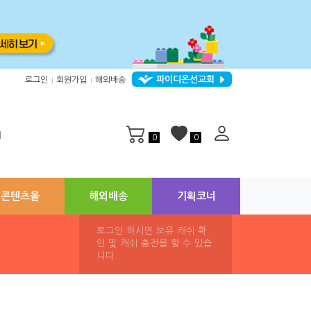
파이디온선교회
로그인
회원가입
해외배송
|
|
지
0
0
콘텐츠몰
해외배송
기획코너
로그인 하시면 보유 캐쉬 확
인 및 캐쉬 충전을 할 수 있습
니다.