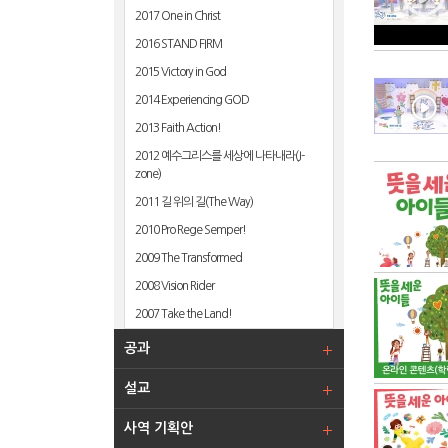
2017 One in Christ
2016 STAND FIRM
2015 Victory in God
2014 Experiencing GOD
2013 Faith Action!
2012 예수그리스를 세상에 나타내라(J-
zone)
2011 길 위의 길(The Way)
2010 Pro Rege Semper!
2009 The Transformed
2008 Vision Rider
2007 Take the Land!
공과
설교
사역 기획안