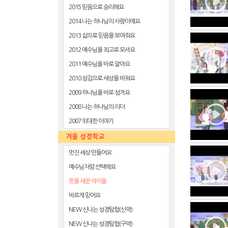
2015 믿음으로 승리해요
2014 나는 하나님의 사람이에요
2013 삶으로 믿음을 보여줘요
2012 예수님을 최고로 모셔요
2011 예수님을 바로 알아요
2010 섬김으로 세상을 바꿔요
2009 하나님을 바로 섬겨요
2008 나는 하나님의 리더
2007 위대한 이야기
겨울 성경학교
멋진 세상 만들어요
예수님처럼 선택해요
뜻을 세운 아이들
바르게 믿어요
NEW 신나는 성경탐험(신약)
NEW 신나는 성경탐험(구약)