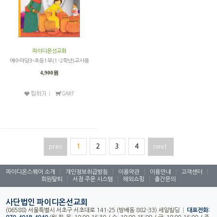
파이디온선교회
예수마당3-초등1부(1-2학년)교사용
4,900원
prev
1
2
3
4
next
파이디온스퀘어 소개
|
개인정보취급방침
|
이용약관
|
이용안내
|
고객센터
|
회원탈퇴
|
서점 주문 시스템
|
해외쇼핑
|
출간문의
사단법인 파이디온선교회
(06588) 서울특별시 서초구 서초대로 141-25 (방배동 882-33) 세일빌딩
|
대표전화: