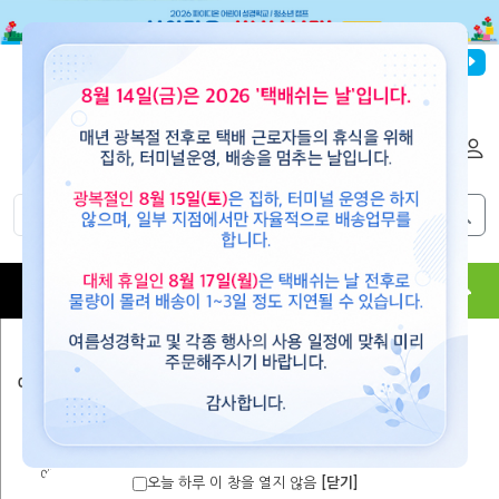
파이디온선교회
로그인
회원가입
해외배송
|
|
0
0
교재
도서
뮤직
용품
현수막
콘텐츠
예수마당(공과)
예수마당1
예수마당2
예수마당3
예수마당4
Cycle 1-1 중·고등부
Cycle 1-2 중·고등부
오늘 하루 이 창을 열지 않음
[닫기]