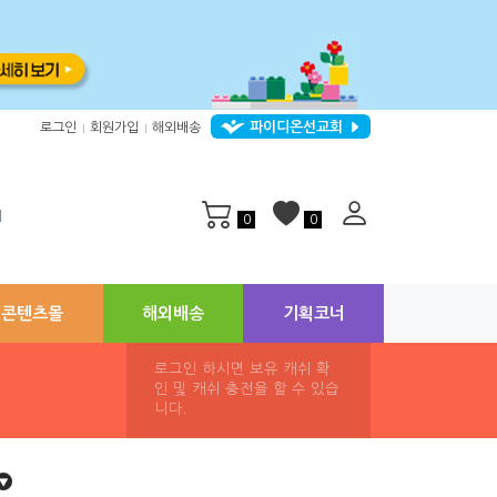
파이디온선교회
로그인
회원가입
해외배송
|
|
지
0
0
콘텐츠몰
해외배송
기획코너
로그인 하시면 보유 캐쉬 확
인 및 캐쉬 충전을 할 수 있습
니다.