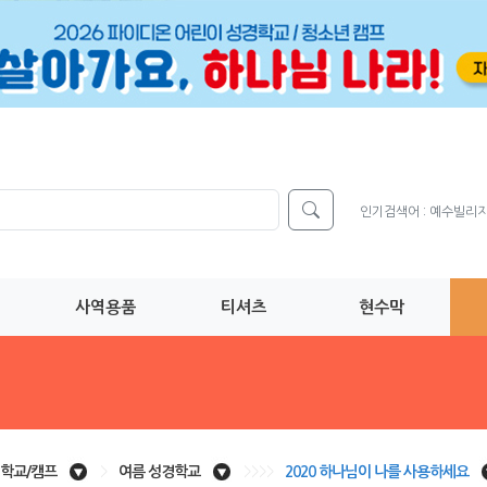
인기검색어 :
예수빌리
사역용품
티셔츠
현수막
학교/캠프
>
여름 성경학교
>>>>
2020 하나님이 나를 사용하세요