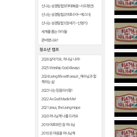
신나는 성경탐험3(마태복음~사도행전)
신나는 성경탐험2(여호수아~에스더)
신나는 성경탐험1(창세기~신명기)
세계를 품는 아이들
준비됐나요?
청소년 캠프
2026 살아가요, 하나님 나라!
2025 Worship God Always
2024 Living life with Jesus!_예수님과 함
께하는 삶
2023 나는 믿음의사람!
2022 As God Made Me!
2021 Jesus, the Living Hope
2020 하나님께 나를 드려요
2019 여호와만 참 하나님
2018 온 마음을 하나님께