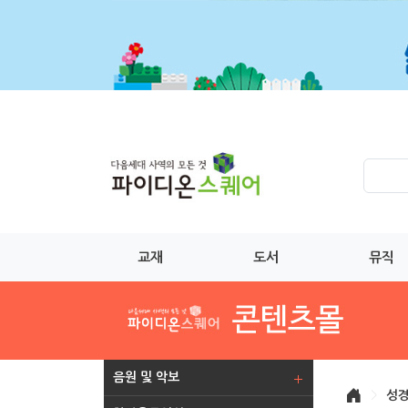
교재
도서
뮤직
음원 및 악보
>
성경