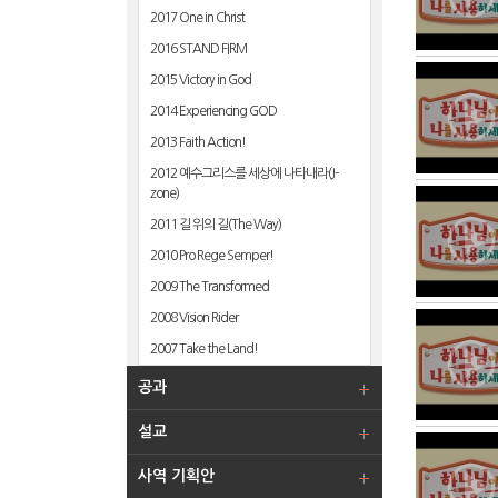
2017 One in Christ
2016 STAND FIRM
2015 Victory in God
2014 Experiencing GOD
2013 Faith Action!
2012 예수그리스를 세상에 나타내라(J-
zone)
2011 길 위의 길(The Way)
2010 Pro Rege Semper!
2009 The Transformed
2008 Vision Rider
2007 Take the Land!
공과
설교
사역 기획안