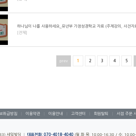
하나님이 나를 사용하세요_유년부 가정성경학교 자료 (주제강의, 사전자료
[전체]
prev
1
2
3
4
5
보취급방침
|
이용약관
|
이용안내
|
고객센터
|
회원탈퇴
|
서점 주문 
-33) 세일빌딩
|
대표전화: 070-4018-4040
(월,화,목: 10:00-16:30 / 수: 10:0