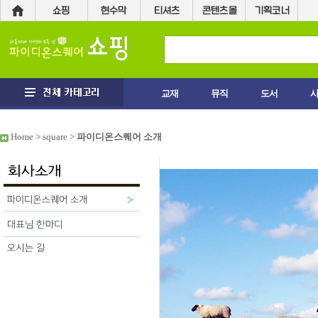
교재
뮤직
도서
Home > square >
파이디온스퀘어 소개