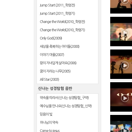
Jump Start (2011_학령전)
Jump Start (2011_학령기)
Change the World(2010_학령전)
Change the World(2010_학령기)
Only God(2009)
세상을 축복하는 아이들(2008)
이야기 마을(2007)
왕의 자녀답게 살아요(2006)
꿈이 자라는 나무(2005)
All Star (2003)
신나는 성경탐험 음반
약속을 따라서(신나는 성경탐험_구약)
예수님을 만나요(신나는 성경탐험_신약)
믿음의 빛
하나님의 약속
Come to Jesus