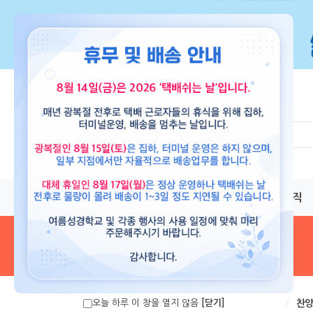
교재
도서
뮤직
음원 및 악보
>
찬양
오늘 하루 이 창을 열지 않음
[닫기]