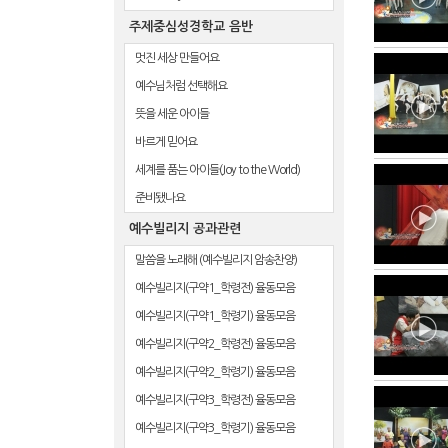
주제중심성경학교 음반
멋진 세상 만들어요
예수님처럼 선택해요
뜻을 세운 아이들
바르게 믿어요
세계를 품는 아이들(Joy to the World)
준비됐나요
예수빌리지 공과관련
말씀을 노래해 (예수빌리지 암송찬양)
예수빌리지(구약1_학령전) 율동모음
예수빌리지(구약1_학령기) 율동모음
예수빌리지(구약2_학령전) 율동모음
예수빌리지(구약2_학령기) 율동모음
예수빌리지(구약3_학령전) 율동모음
예수빌리지(구약3_학령기) 율동모음