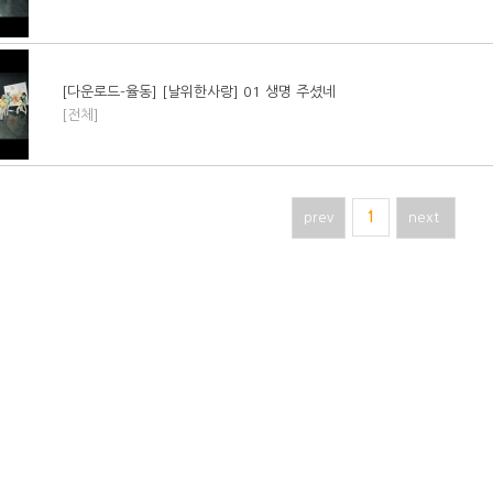
[다운로드-율동] [날위한사랑] 01 생명 주셨네
[전체]
prev
1
next