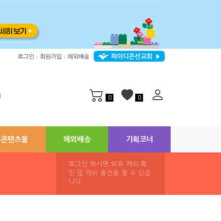
파이디온선교회
로그인
회원가입
해외배송
|
|
지
0
0
콘텐츠몰
해외배송
기획코너
로그인 하시면 보유 캐쉬 확
인 및 캐쉬 충전을 할 수 있습
니다.