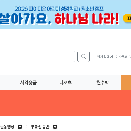
인기검색어 :
예수빌리
사역용품
티셔츠
현수막
율동영상
>
부활절 음반