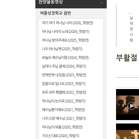
찬양율동영상
여름성경학교 음반
날
여기 여기 하나님 나라 (2026_학령전)
위
한
하나님 나라의 노래 (2026_학령기)
사
하나님 받아주세요 (2025_학령전)
랑
나의 하나님께 (2025_학령기)
부활절
오늘도 예수님이랑 (2024_학령전)
날마다 주님 곁에 (2024_학령기)
반짝반짝 내 믿음 (2023_학령전)
믿음으로 빛나요 (2023_학령기)
모두 모두 특별해 (2022_학령전)
하나님의 눈으로 (2022_학령기)
예수님뿐이에요 (2021_학령전)
나의 소망 예수님 (2021_학령기)
하나님의 보물 (2020_학령전)
지으신 대로 (2020_학령기)