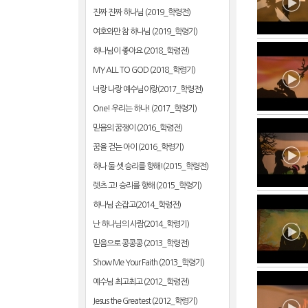
진짜 진짜 하나님 (2019_학령전)
여호와만 참 하나님 (2019_학령기)
하나님이 좋아요 (2018_학령전)
MY ALL TO GOD (2018_학령기)
너랑 나랑 예수님이랑(2017_학령전)
One! 우리는 하나! (2017_학령기)
믿음의 꿈쟁이 (2016_학령전)
꿈을 걷는 아이 (2016_학령기)
하나 둘 셋 승리를 향해!(2015_학령전)
렛츠 고! 승리를 향해 (2015_학령기)
하나님 손잡고(2014_학령전)
난 하나님의 사람(2014_학령기)
믿음으로 콩콩콩 (2013_학령전)
Show Me Your Faith (2013_학령기)
예수님 최고최고 (2012_학령전)
Jesus the Greatest (2012_학령기)