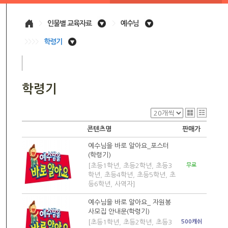
>
인물별 교육자료
>
예수님
>>>>
학령기
학령기
콘텐츠명
판매가
예수님을 바로 알아요_포스터
(학령기)
[초등1학년, 초등2학년, 초등3
무료
학년, 초등4학년, 초등5학년, 초
등6학년, 사역자]
예수님을 바로 알아요_ 자원봉
사모집 안내문(학령기)
[초등1학년, 초등2학년, 초등3
500캐쉬