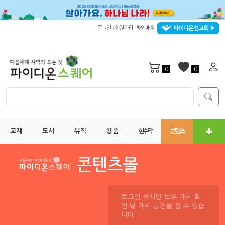
파이디온선교회
로그인
회원가입
해외배송
|
|
0
0
교재
도서
뮤직
용품
현수막
콘텐츠
로그인 하시면 보유 캐쉬 확
인 및 캐쉬 충전을 할 수 있습
니다.