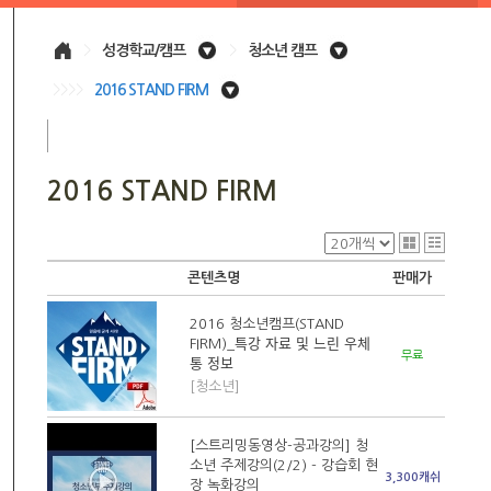
>
성경학교/캠프
>
청소년 캠프
>>>>
2016 STAND FIRM
2016 STAND FIRM
콘텐츠명
판매가
2016 청소년캠프(STAND
FIRM)_특강 자료 및 느린 우체
무료
통 정보
[청소년]
[스트리밍동영상-공과강의] 청
소년 주제강의(2/2) - 강습회 현
3,300캐쉬
장 녹화강의