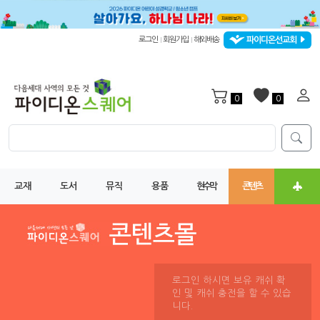
파이디온선교회
로그인
회원가입
해외배송
|
|
0
0
교재
도서
뮤직
용품
현수막
콘텐츠
로그인 하시면 보유 캐쉬 확
인 및 캐쉬 충전을 할 수 있습
니다.