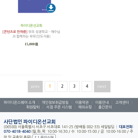
파이디온선교회
[콘텐츠로 판매중]
부모 성경학교 - 예수님
과 함께하는 부모(인도자용)
15,000원
prev
1
2
3
4
next
파이디온스퀘어 소개
|
개인정보취급방침
|
이용약관
|
이용안내
|
고객센터
|
회원탈퇴
|
서점 주문 시스템
|
해외쇼핑
|
출간문의
사단법인 파이디온선교회
(06588) 서울특별시 서초구 서초대로 141-25 (방배동 882-33) 세일빌딩
|
대표전화:
070-4018-4040
(월,화,목: 10:00-16:30 / 수: 10:00-15:00 / 금: 10:00-16:00 / 주
말 및 공휴일 휴무)
1:1 문의신청