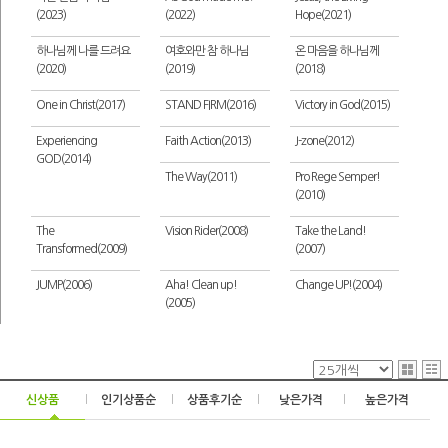
(2023)
(2022)
Hope(2021)
하나님께 나를 드려요
여호와만 참 하나님
온 마음을 하나님께
(2020)
(2019)
(2018)
One in Christ(2017)
STAND FIRM(2016)
Victory in God(2015)
Experiencing
Faith Action(2013)
J-zone(2012)
GOD(2014)
The Way(2011)
Pro Rege Semper!
(2010)
The
Vision Rider(2008)
Take the Land!
Transformed(2009)
(2007)
JUMP(2006)
Aha! Clean up!
Change UP!(2004)
(2005)
신상품
|
인기상품순
|
상품후기순
|
낮은가격
|
높은가격