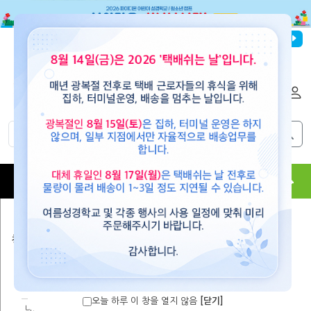
파이디온선교회
로그인
회원가입
해외배송
|
|
0
0
교재
도서
뮤직
용품
현수막
콘텐츠
청소년 VBS 교재
살아가요, 하나님 나
Worship God
Living Life with Jesus!
라!(2026)
Always!(2025)
(2024)
오늘 하루 이 창을 열지 않음
[닫기]
나는 믿음의 사람
As God made me!
Jesus, the Living