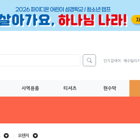
인기검색어 :
예수빌리
사역용품
티셔츠
현수막
>
오렌지