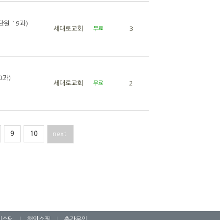
원 19과)
세대로교회
3
무료
0과)
세대로교회
2
무료
9
10
next
시스템
|
해외쇼핑
|
출간문의