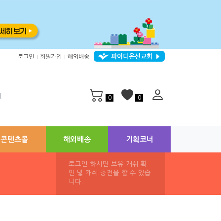
파이디온선교회
로그인
회원가입
해외배송
|
|
지
0
0
콘텐츠몰
해외배송
기획코너
로그인 하시면 보유 캐쉬 확
인 및 캐쉬 충전을 할 수 있습
니다.