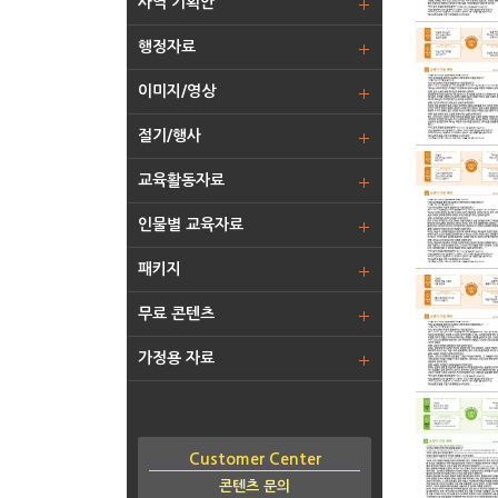
사역 기획안
행정자료
이미지/영상
절기/행사
교육활동자료
인물별 교육자료
패키지
무료 콘텐츠
가정용 자료
Customer Center
콘텐츠 문의