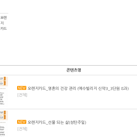
오렌
지
카드
콘텐츠명
오렌지카드_영혼의 건강 관리 (예수빌리지 신약3_3단원 8과)
[전체]
오렌지카드_선물 되는 삶(성탄주일)
[전체]