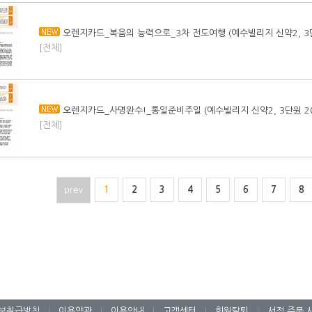
오렌지카드_복음의 능력으로_3차 전도여행 (예수빌리지 신약2, 3단
[전체]
오렌지카드_사명완수!_통일준비주일 (예수빌리지 신약2, 3단원 2
[전체]
prev
1
2
3
4
5
6
7
8
보취급방침
|
이용약관
|
이용안내
|
고객센터
|
회원탈퇴
|
서점 주문 