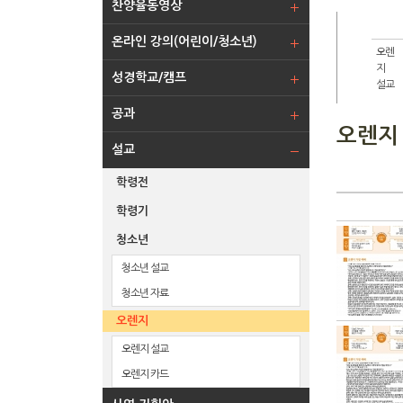
찬양율동영상
온라인 강의(어린이/청소년)
오렌
지
성경학교/캠프
설교
공과
오렌지
설교
학령전
학령기
청소년
청소년 설교
청소년 자료
오렌지
오렌지 설교
오렌지 카드