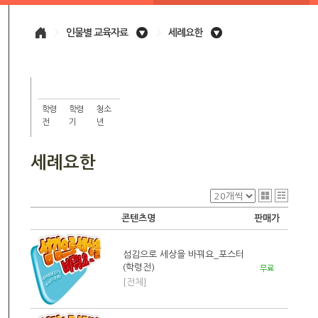
>
인물별 교육자료
>
세례요한
학령
학령
청소
전
기
년
세례요한
콘텐츠명
판매가
섬김으로 세상을 바꿔요_포스터
(학령전)
무료
[전체]