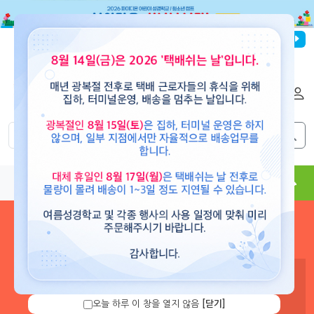
파이디온선교회
로그인
회원가입
해외배송
|
|
0
0
교재
도서
뮤직
용품
현수막
콘텐츠
로그인 하시면 보유 캐쉬 확
인 및 캐쉬 충전을 할 수 있습
니다.
오늘 하루 이 창을 열지 않음
[닫기]