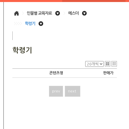
>
인물별 교육자료
>
에스더
>>>>
학령기
학령기
콘텐츠명
판매가
prev
next