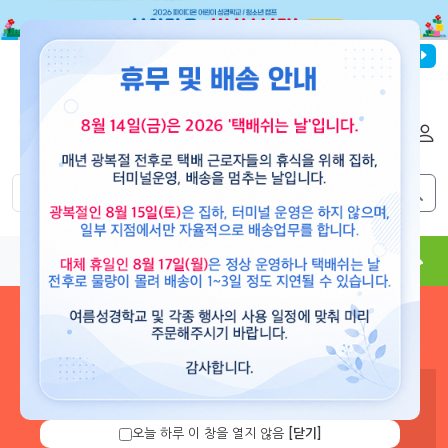
파이디온선교회
로그인
회원가입
해외배송
|
|
0
0
교재
도서
뮤직
용품
현수막
콘텐츠
로그인 하시면 보유 캐쉬 확
인 및 캐쉬 충전을 할 수 있습
니다.
오늘 하루 이 창을 열지 않음
[닫기]