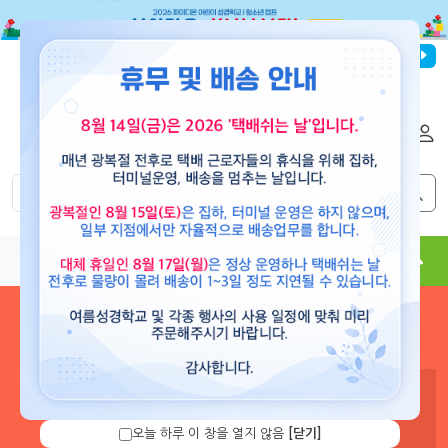
파이디온선교회
로그인
회원가입
해외배송
|
|
0
0
교재
도서
뮤직
용품
현수막
콘텐츠
로그인 하시면 보유 캐쉬 확
인 및 캐쉬 충전을 할 수 있습
니다.
오늘 하루 이 창을 열지 않음
[닫기]