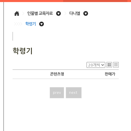
>
인물별 교육자료
>
다니엘
>>>>
학령기
학령기
콘텐츠명
판매가
prev
next