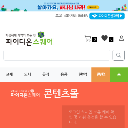
파이디온선교회
로그인
회원가입
해외배송
|
|
0
0
교재
도서
뮤직
용품
현수막
콘텐츠
로그인 하시면 보유 캐쉬 확
인 및 캐쉬 충전을 할 수 있습
니다.