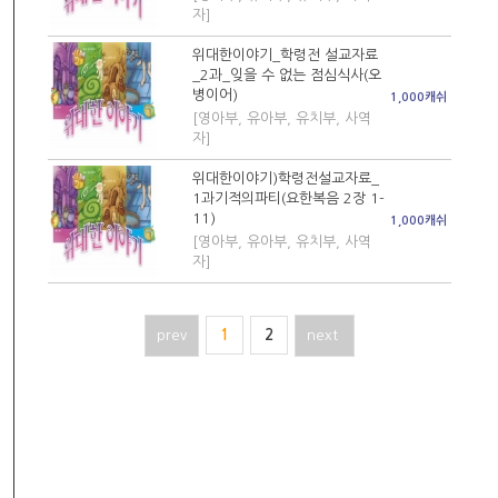
자]
위대한이야기_학령전 설교자료
_2과_잊을 수 없는 점심식사(오
병이어)
1,000캐쉬
[영아부, 유아부, 유치부, 사역
자]
위대한이야기)학령전설교자료_
1과기적의파티(요한복음 2장 1-
11)
1,000캐쉬
[영아부, 유아부, 유치부, 사역
자]
prev
1
2
next