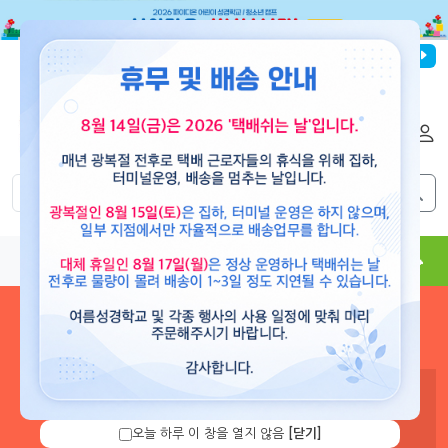
파이디온선교회
로그인
회원가입
해외배송
|
|
0
0
교재
도서
뮤직
용품
현수막
콘텐츠
로그인 하시면 보유 캐쉬 확
인 및 캐쉬 충전을 할 수 있습
니다.
오늘 하루 이 창을 열지 않음
[닫기]