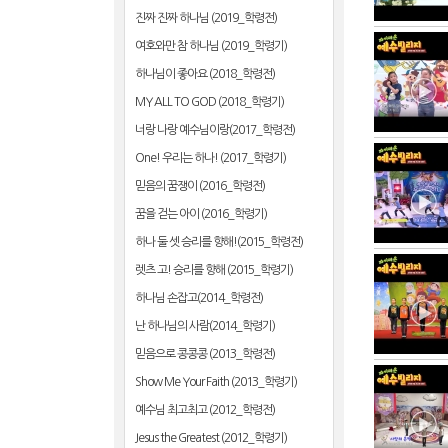
진짜 진짜 하나님 (2019_학령전)
여호와만 참 하나님 (2019_학령기)
하나님이 좋아요 (2018_학령전)
MY ALL TO GOD (2018_학령기)
너랑 나랑 예수님이랑(2017_학령전)
One! 우리는 하나! (2017_학령기)
믿음의 꿈쟁이 (2016_학령전)
꿈을 걷는 아이 (2016_학령기)
하나 둘 셋 승리를 향해!(2015_학령전)
렛츠 고! 승리를 향해 (2015_학령기)
하나님 손잡고(2014_학령전)
난 하나님의 사람(2014_학령기)
믿음으로 콩콩콩 (2013_학령전)
Show Me Your Faith (2013_학령기)
예수님 최고최고 (2012_학령전)
Jesus the Greatest (2012_학령기)