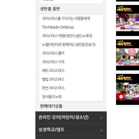
성탄절 음반
크리스마스를 기다리는 사람들에게
The Miracle Christmas
크리스마스 여행(어린이 성탄 노래극)
노엘(어린이와 함께하는 성탄절 찬송가)
크리스마스 폴카
크리스마스 기차
해피 크리스마스
별빛 크리스마스
첫번 크리스마스
천사들의 노래
판매대기상품
온라인 강의(어린이/청소년)
성경학교/캠프