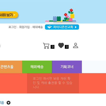
파이디온선교회
로그인
회원가입
해외배송
|
|
지
0
0
콘텐츠몰
해외배송
기획코너
로그인 하시면 보유 캐쉬 확
인 및 캐쉬 충전을 할 수 있습
니다.
모음