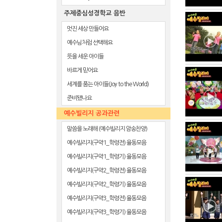
주제중심성경학교 음반
멋진 세상 만들어요
예수님처럼 선택해요
뜻을 세운 아이들
바르게 믿어요
세계를 품는 아이들(Joy to the World)
준비됐나요
예수빌리지 공과관련
말씀을 노래해 (예수빌리지 암송찬양)
예수빌리지(구약1_학령전) 율동모음
예수빌리지(구약1_학령기) 율동모음
예수빌리지(구약2_학령전) 율동모음
예수빌리지(구약2_학령기) 율동모음
예수빌리지(구약3_학령전) 율동모음
예수빌리지(구약3_학령기) 율동모음