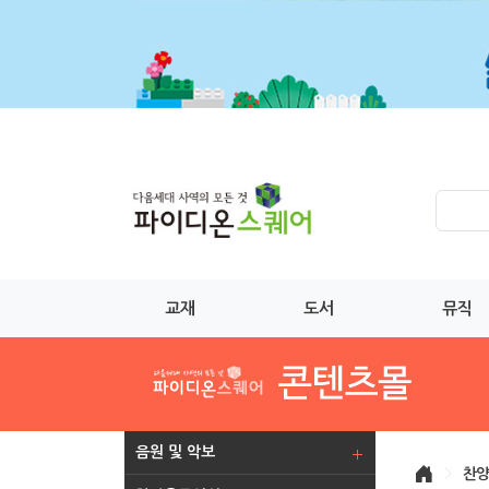
교재
도서
뮤직
음원 및 악보
>
찬양