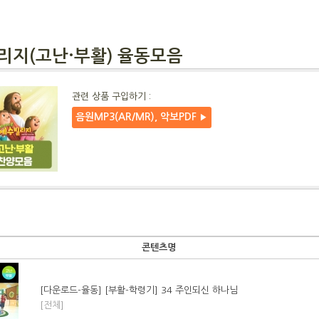
리지(고난·부활) 율동모음
관련 상품 구입하기 :
음원MP3(AR/MR), 악보PDF
▶
콘텐츠명
[다운로드-율동] [부활-학령기] 34 주인되신 하나님
[전체]