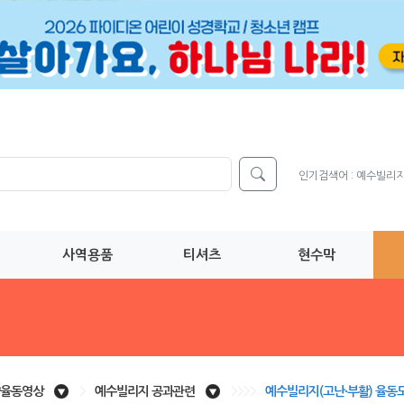
인기검색어 :
예수빌리
사역용품
티셔츠
현수막
율동영상
>
예수빌리지 공과관련
>>>>
예수빌리지(고난·부활) 율동