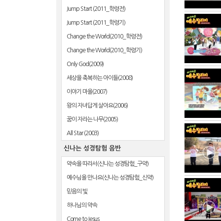
Jump Start (2011_학령전)
Jump Start (2011_학령기)
Change the World(2010_학령전)
Change the World(2010_학령기)
Only God(2009)
세상을 축복하는 아이들(2008)
이야기 마을(2007)
왕의 자녀답게 살아요(2006)
꿈이 자라는 나무(2005)
All Star (2003)
신나는 성경탐험 음반
약속을 따라서(신나는 성경탐험_구약)
예수님을 만나요(신나는 성경탐험_신약)
믿음의 빛
하나님의 약속
Come to Jesus