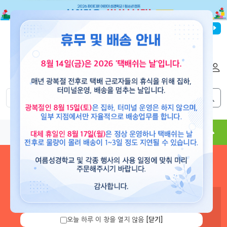
파이디온선교회
로그인
회원가입
해외배송
|
|
0
0
교재
도서
뮤직
용품
현수막
콘텐츠
로그인 하시면 보유 캐쉬 확
인 및 캐쉬 충전을 할 수 있습
니다.
오늘 하루 이 창을 열지 않음
[닫기]