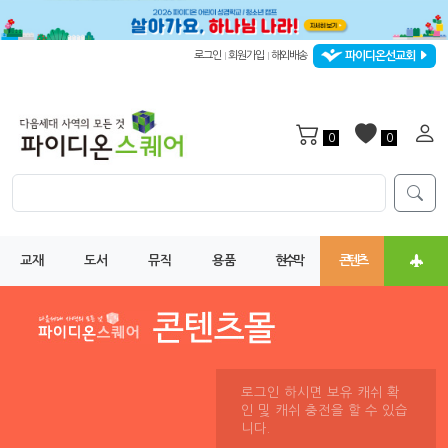
파이디온선교회
로그인
회원가입
해외배송
|
|
0
0
교재
도서
뮤직
용품
현수막
콘텐츠
로그인 하시면 보유 캐쉬 확
인 및 캐쉬 충전을 할 수 있습
니다.