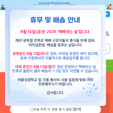
파이디온선교회
로그인
회원가입
해외배송
|
|
0
0
교재
도서
뮤직
용품
현수막
콘텐츠
로그인 하시면 보유 캐쉬 확
인 및 캐쉬 충전을 할 수 있습
니다.
오늘 하루 이 창을 열지 않음
[닫기]