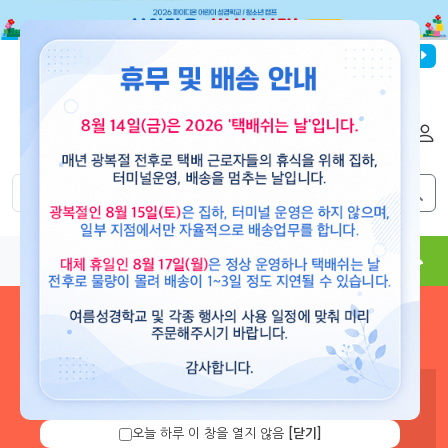
파이디온선교회
로그인
회원가입
해외배송
|
|
0
0
교재
도서
뮤직
용품
현수막
콘텐츠
로그인 하시면 보유 캐쉬 확
인 및 캐쉬 충전을 할 수 있습
니다.
오늘 하루 이 창을 열지 않음
[닫기]