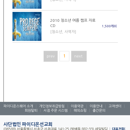
2010 청소년 여름 캠프 자료
CD
1,500캐쉬
[청소년, 사역자]
prev
1
next
파이디온스퀘어 소개
|
개인정보취급방침
|
이용약관
|
이용안내
|
고객센터
|
회원탈퇴
|
서점 주문 시스템
|
해외쇼핑
|
출간문의
사단법인 파이디온선교회
(06588) 서울특별시 서초구 서초대로 141-25 (방배동 882-33) 세일빌딩
|
대표전화: