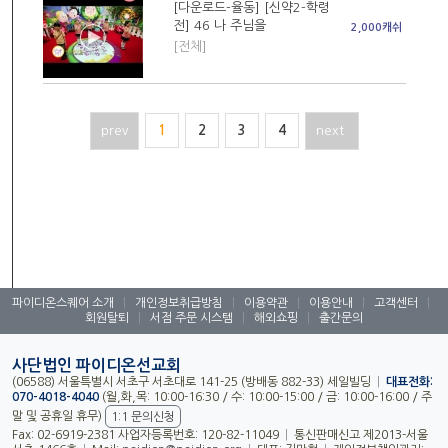
[다운로드-율동] [신약2-학령
전] 46 나 주님을
2,000캐쉬
[전체]
prev
1
2
3
4
next
파이디온스퀘어 소개
|
개인정보취급방침
|
이용약관
|
이용안내
|
고객센터
|
회원탈퇴
|
서점 주문 시스템
|
해외쇼핑
|
출간문의
사단법인 파이디온선교회
(06588) 서울특별시 서초구 서초대로 141-25 (방배동 882-33) 세일빌딩
|
대표전화:
070-4018-4040
(월,화,목: 10:00-16:30 / 수: 10:00-15:00 / 금: 10:00-16:00 / 주
말 및 공휴일 휴무)
1:1 문의신청
Fax: 02-6919-2381 사업자등록번호: 120-82-11049
|
통신판매신고 제2013-서울