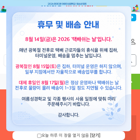
파이디온선교회
로그인
회원가입
해외배송
|
|
0
0
교재
도서
뮤직
용품
현수막
콘텐츠
로그인 하시면 보유 캐쉬 확
인 및 캐쉬 충전을 할 수 있습
니다.
오늘 하루 이 창을 열지 않음
[닫기]