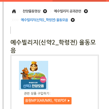
>
찬양율동영상
>
예수빌리지 공과관련
>>>>
예수빌리지(신약2_학령전) 율동모음
예수빌리지(신약2_학령전) 율동모
음
관련 상품 구입하기 :
음원MP3(AR/MR), 악보PDF
▶