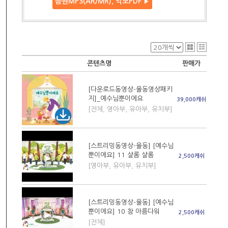
음원MP3(AR/MR), 악보PDF
▶
콘텐츠명
판매가
[다운로드동영상-율동영상패키
지]_예수님뿐이에요
39,000캐쉬
[전체, 영아부, 유아부, 유치부]
[스트리밍동영상-율동] [예수님
뿐이에요] 11 샬롬 샬롬
2,500캐쉬
[영아부, 유아부, 유치부]
[스트리밍동영상-율동] [예수님
뿐이에요] 10 참 아름다워
2,500캐쉬
[전체]