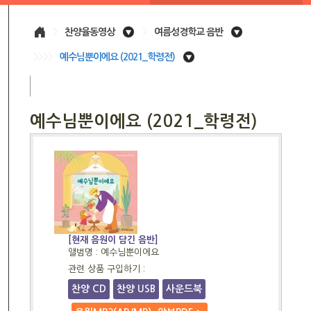
>
찬양율동영상
>
여름성경학교 음반
>>>>
예수님뿐이에요 (2021_학령전)
예수님뿐이에요 (2021_학령전)
[현재 음원이 담긴 음반]
앨범명 : 예수님뿐이에요
관련 상품 구입하기 :
찬양 CD
찬양 USB
사운드북