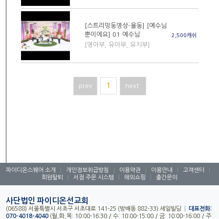
[스트리밍동영상-율동] [예수님
뿐이에요] 01 예수님
2,500캐쉬
[영아부, 유아부, 유치부]
prev
1
next
파이디온스퀘어 소개
|
개인정보취급방침
|
이용약관
|
이용안내
|
고객센터
|
회원탈퇴
|
서점 주문 시스템
|
해외쇼핑
|
출간문의
사단법인 파이디온선교회
(06588) 서울특별시 서초구 서초대로 141-25 (방배동 882-33) 세일빌딩
|
대표전화:
070-4018-4040
(월,화,목: 10:00-16:30 / 수: 10:00-15:00 / 금: 10:00-16:00 / 주