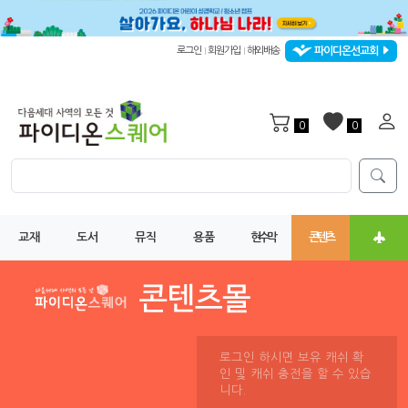
파이디온선교회
로그인
회원가입
해외배송
|
|
0
0
교재
도서
뮤직
용품
현수막
콘텐츠
로그인 하시면 보유 캐쉬 확
인 및 캐쉬 충전을 할 수 있습
니다.