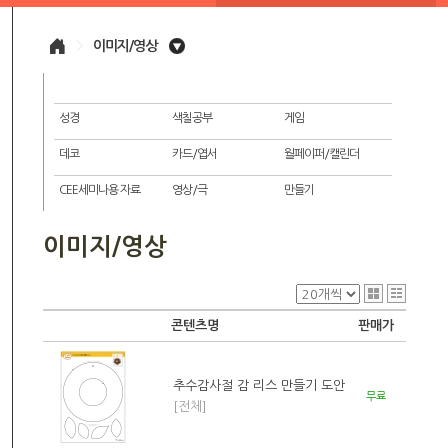
>
이미지/영상
성경
색칠공부
게임
데코
카드/엽서
월페이퍼/캘린더
CEE세미나용 자료
영상/극
만들기
이미지/영상
콘텐츠명
판매가
추수감사절 감 리스 만들기 도안
무료
[전체]