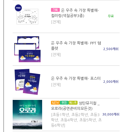
온 우주 속 가장 특별해-
컬러링(색칠공부3종)
무료
[전체]
온 우주 속 가장 특별해- PPT 템
플렛
2,500캐쉬
[전체]
온 우주 속 가장 특별해- 포스터
2,000캐쉬
[전체]
성탄뮤지컬 _
오로라(공연준비의모든것)
[초등1학년, 초등2학년, 초등3
30,000캐쉬
학년, 초등4학년, 초등5학년, 초
등6학년]