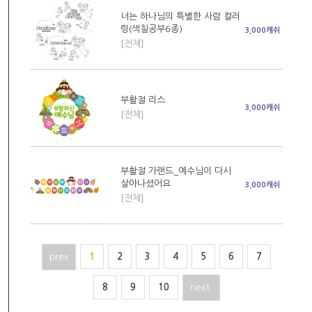
너는 하나님의 특별한 사람 컬러
링(색칠공부6종)
3,000캐쉬
[전체]
부활절 리스
3,000캐쉬
[전체]
부활절 가랜드_예수님이 다시
살아나셨어요
3,000캐쉬
[전체]
prev
1
2
3
4
5
6
7
8
9
10
next