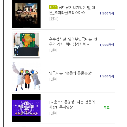
성탄뮤지컬기획안 및 대
본_오미라클크리스마스
1,500캐쉬
[전체]
추수감사절_영아부연극대본_연
우의 감사_하나님감사해요
1,000캐쉬
[전체]
연극대본_“순종의 동물농장”
1,500캐쉬
[전체]
[다운로드동영상] 나는 믿음의
사람!_주제영상
무료
[전체]