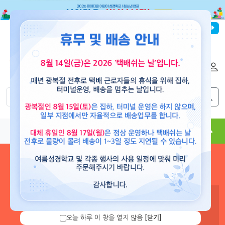
파이디온선교회
로그인
회원가입
해외배송
|
|
0
0
교재
도서
뮤직
용품
현수막
콘텐츠
로그인 하시면 보유 캐쉬 확
인 및 캐쉬 충전을 할 수 있습
니다.
오늘 하루 이 창을 열지 않음
[닫기]