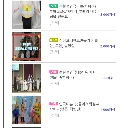
부활절연극자료(학령전)_
부활절달걀이야기_부활의 예수
3,000캐쉬
님을 전해요
[전체]
성탄오너먼트만들기 기획
안, 도안, 동영상
2,000캐쉬
[전체]
성탄절연극대본_왕이 나
셨도다!(학령전)
500캐쉬
[전체]
연극대본_냇물아저씨잘부
탁해요(믿음_학령전)
1,500캐쉬
[전체]