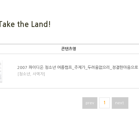
Take the Land!
콘텐츠명
2007 파이디온 청소년 여름캠프_주제가_두려움없으리_정결한마음으로
[청소년, 사역자]
prev
1
next