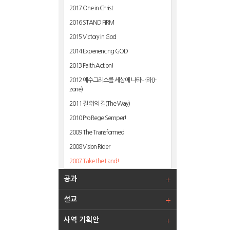
2017 One in Christ
2016 STAND FIRM
2015 Victory in God
2014 Experiencing GOD
2013 Faith Action!
2012 예수그리스를 세상에 나타내라(J-
zone)
2011 길 위의 길(The Way)
2010 Pro Rege Semper!
2009 The Transformed
2008 Vision Rider
2007 Take the Land!
공과
설교
사역 기획안