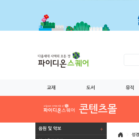
교재
도서
뮤직
음원 및 악보
>
성경