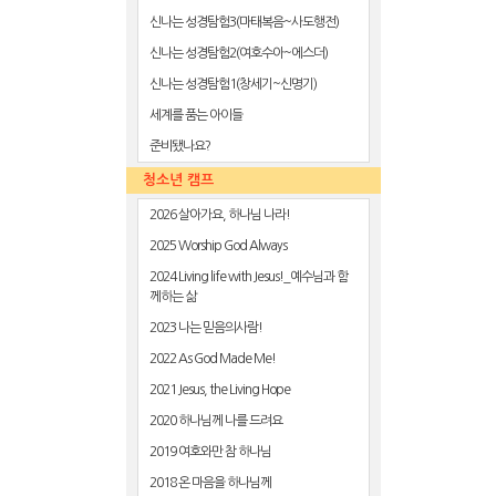
신나는 성경탐험3(마태복음~사도행전)
신나는 성경탐험2(여호수아~에스더)
신나는 성경탐험1(창세기~신명기)
세계를 품는 아이들
준비됐나요?
청소년 캠프
2026 살아가요, 하나님 나라!
2025 Worship God Always
2024 Living life with Jesus!_예수님과 함
께하는 삶
2023 나는 믿음의사람!
2022 As God Made Me!
2021 Jesus, the Living Hope
2020 하나님께 나를 드려요
2019 여호와만 참 하나님
2018 온 마음을 하나님께