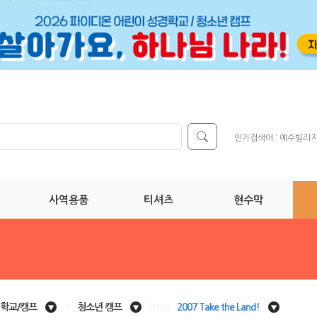
인기검색어 :
예수빌리
사역용품
티셔츠
현수막
학교/캠프
>
청소년 캠프
>>>>
2007 Take the Land!