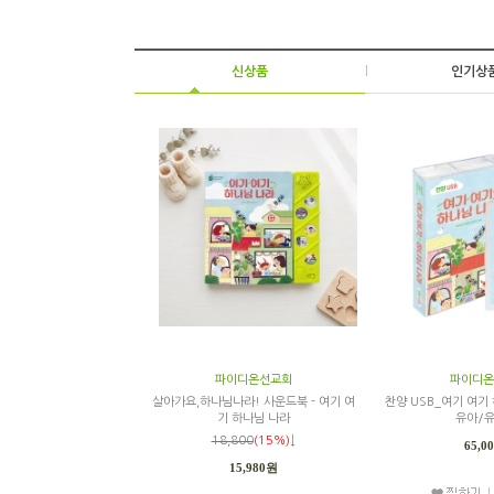
신상품
|
인기상
파이디온선교회
파이디온
살아가요,하나님나라! 사운드북 - 여기 여
찬양 USB_여기 여기
기 하나님 나라
유아/유
18,800
(15%)↓
65,0
15,980원