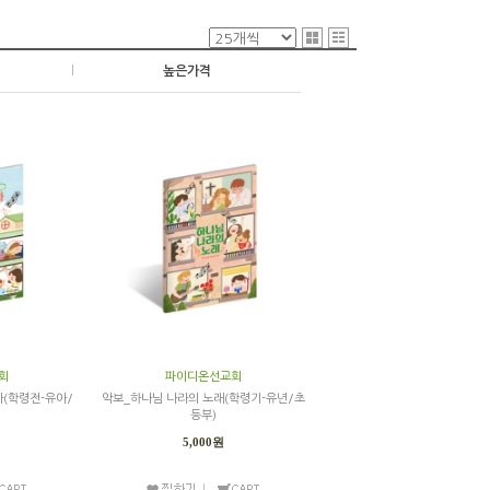
|
높은가격
회
파이디온선교회
라(학령전-유아/
악보_하나님 나라의 노래(학령기-유년/초
등부)
5,000원