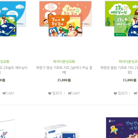
선교회
파이디온선교회
파이디온선교
드 [오늘도 예수님이
학령기 영상 기프트 카드 [날마다 주님 곁
학령전 음원 기프트 카드 
]
에]
랑]
00원
25,000원
15,000원