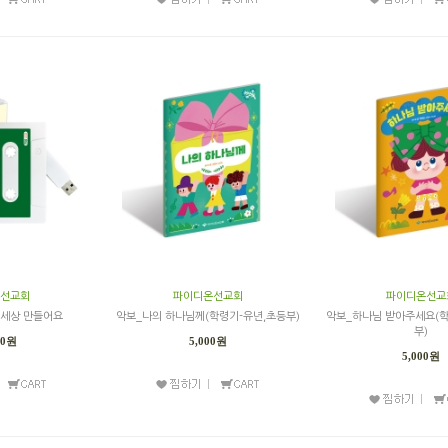
선교회
파이디온선교회
파이디온선교
 세상 만들어요
악보_나의 하나님께(학령기-유년,초등부)
악보_하나님 받아주세요(학
부)
00원
5,000원
5,000원