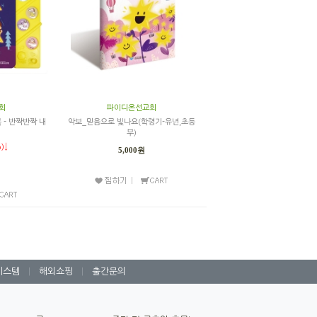
회
파이디온선교회
 - 반짝반짝 내
악보_믿음으로 빛나요(학령기-유년,초등
부)
)↓
5,000원
시스템
|
해외쇼핑
|
출간문의