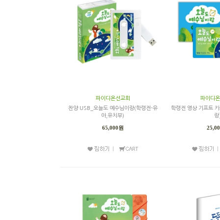
파이디온선교회
파이디온
찬양 USB_오늘도 예수님이랑(학령전-유
학령전 영상 기프트 카
아,유치부)
랑
65,000원
25,0