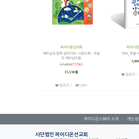
파이디온선교회
파이디온
예수님과 함께 살아가요! 사운드북 - 오늘
악보_뜻을 
도 예수님이랑
5,0
17,800
(15%)↓
15,130원
파이디온스퀘어 소개
|
개인정
사단법인 파이디온선교회