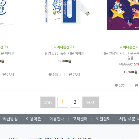
선교회
파이디온선교회
파이디온선교
세운 아이들
찬양 USB_뜻을 세운 아이들
나는 믿음의 사람_사운드북
믿음
00원
65,000원
18,800
(15%
15,980원
prev
1
2
next
보취급방침
|
이용약관
|
이용안내
|
고객센터
|
회원탈퇴
|
서점 주문 