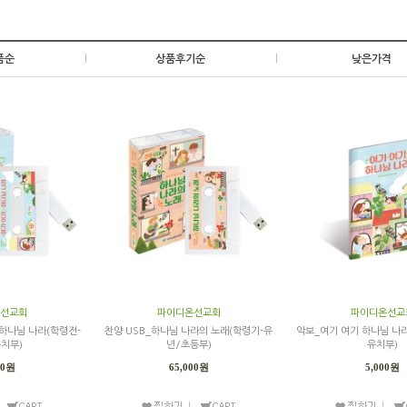
품순
|
상품후기순
|
낮은가격
선교회
파이디온선교회
파이디온선교
 하나님 나라(학령전-
찬양 USB_하나님 나라의 노래(학령기-유
악보_여기 여기 하나님 나
치부)
년/초등부)
유치부)
00원
65,000원
5,000원