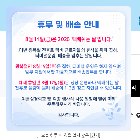
뮤직
교재
도서
뮤직
새로나온 음반
오늘 하루 이 창을 열지 않음
[닫기]