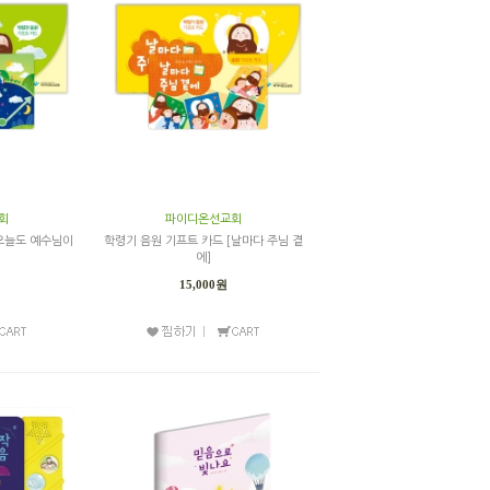
회
파이디온선교회
[오늘도 예수님이
학령기 음원 기프트 카드 [날마다 주님 곁
에]
15,000원