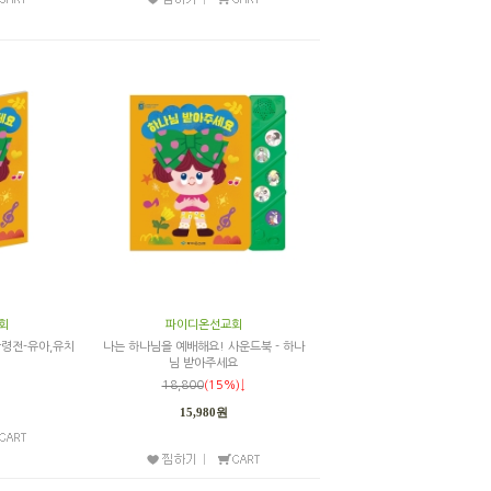
회
파이디온선교회
령전-유아,유치
나는 하나님을 예배해요! 사운드북 - 하나
님 받아주세요
18,800
(15%)↓
15,980원