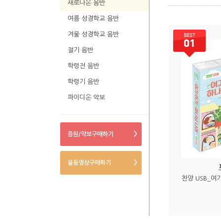
새로나온 음반
여름 성경학교 음반
겨울 성경학교 음반
절기 음반
학령전 음반
학령기 음반
파이디온 악보
>
음원/악보구매하기
>
율동영상구매하기
찬양 USB_여