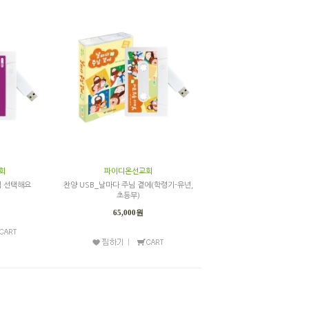
회
파이디온선교회
럼 선택해요
찬양 USB_날마다 주님 곁에(학령기-유년,
초등부)
65,000원