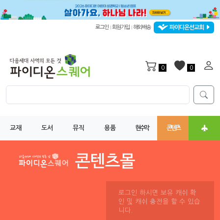
파이디온선교회
로그인
회원가입
해외배송
|
|
0
0
교재
도서
뮤직
용품
현수막
콘텐츠
로그인 하시면 보유 캐쉬 확
인 및 캐쉬 충전을 할 수 있습
니다.