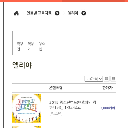
>
인물별 교육자료
>
엘리야
학령
학령
청소
전
기
년
엘리야
콘텐츠명
판매가
2019 청소년캠프(여호와만 참
하나님)_ 1-3과설교
3,000캐쉬
[청소년]