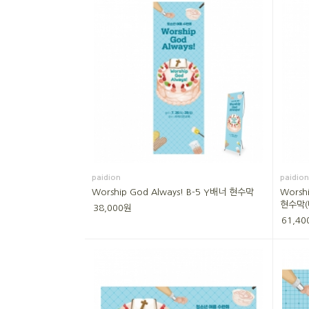
paidion
paidion
Worship God Always! B-5 Y배너 현수막
Worsh
현수막(
38,000원
61,40