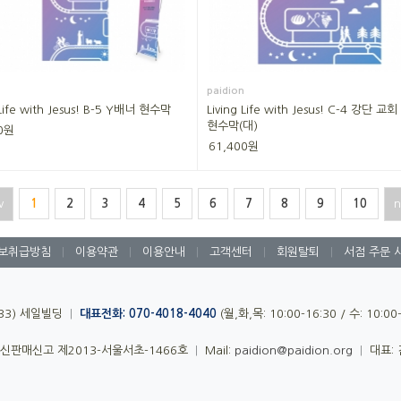
paidion
 Life with Jesus! B-5 Y배너 현수막
Living Life with Jesus! C-4 강단 
현수막(대)
0원
61,400원
v
1
2
3
4
5
6
7
8
9
10
n
보취급방침
|
이용약관
|
이용안내
|
고객센터
|
회원탈퇴
|
서점 주문 
-33) 세일빌딩
|
대표전화: 070-4018-4040
(월,화,목: 10:00-16:30 / 수: 10:0
신판매신고 제2013-서울서초-1466호
|
Mail:
paidion@paidion.org
|
대표: