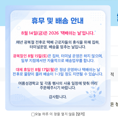
교재
도서
뮤직
파이디온 
오늘 하루 이 창을 열지 않음
[닫기]