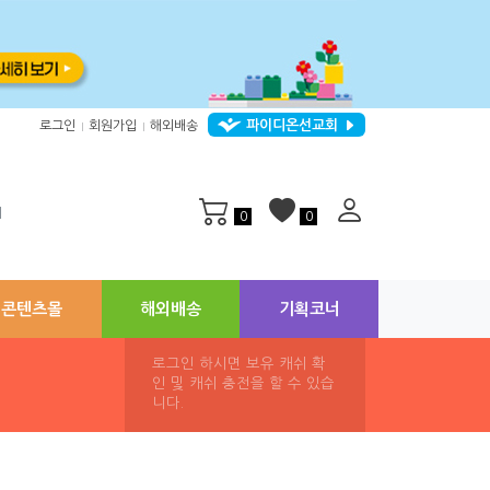
파이디온선교회
로그인
회원가입
해외배송
|
|
지
0
0
콘텐츠몰
해외배송
기획코너
로그인 하시면 보유 캐쉬 확
인 및 캐쉬 충전을 할 수 있습
니다.