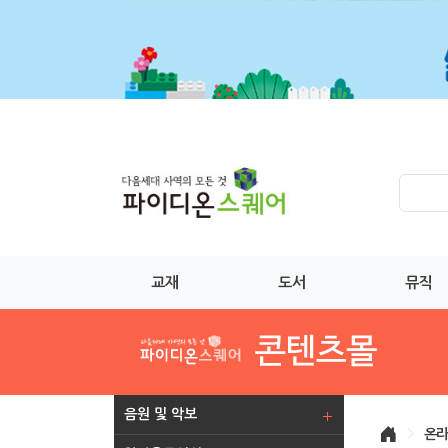
교재
도서
뮤직
음원 및 악보
>
온라