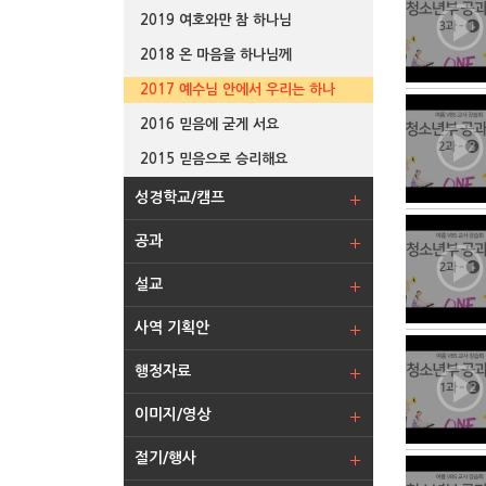
2019 여호와만 참 하나님
2018 온 마음을 하나님께
2017 예수님 안에서 우리는 하나
2016 믿음에 굳게 서요
2015 믿음으로 승리해요
성경학교/캠프
공과
설교
사역 기획안
행정자료
이미지/영상
절기/행사