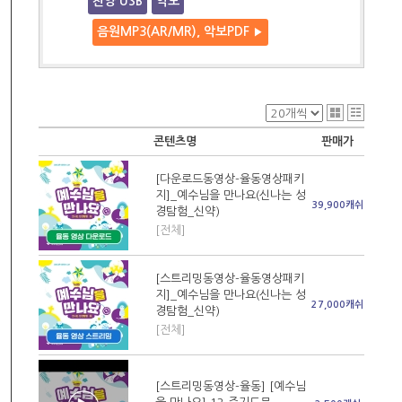
찬양 USB
악보
음원MP3(AR/MR), 악보PDF
▶
콘텐츠명
판매가
[다운로드동영상-율동영상패키
지]_예수님을 만나요(신나는 성
39,900캐쉬
경탐험_신약)
[전체]
[스트리밍동영상-율동영상패키
지]_예수님을 만나요(신나는 성
27,000캐쉬
경탐험_신약)
[전체]
[스트리밍동영상-율동] [예수님