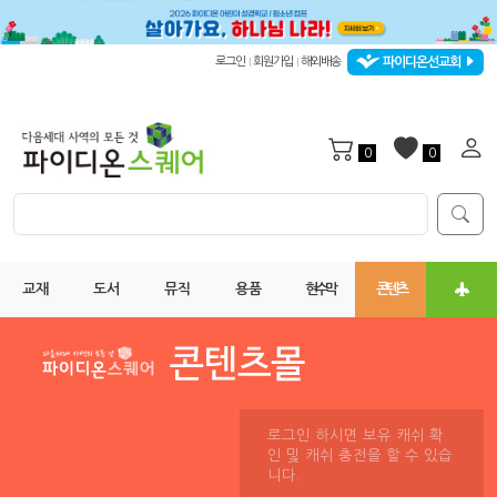
파이디온선교회
로그인
회원가입
해외배송
|
|
0
0
교재
도서
뮤직
용품
현수막
콘텐츠
로그인 하시면 보유 캐쉬 확
인 및 캐쉬 충전을 할 수 있습
니다.