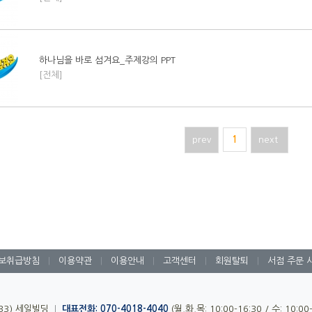
하나님을 바로 섬겨요_주제강의 PPT
[전체]
prev
1
next
보취급방침
|
이용약관
|
이용안내
|
고객센터
|
회원탈퇴
|
서점 주문 
-33) 세일빌딩
|
대표전화: 070-4018-4040
(월,화,목: 10:00-16:30 / 수: 10:0