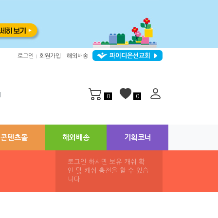
파이디온선교회
로그인
회원가입
해외배송
|
|
지
0
0
콘텐츠몰
해외배송
기획코너
로그인 하시면 보유 캐쉬 확
인 및 캐쉬 충전을 할 수 있습
니다.