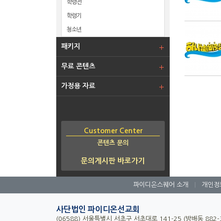
학령전
학령기
청소년
패키지
무료 콘텐츠
가정용 자료
Customer Center
콘텐츠 문의
문의게시판 바로가기
파이디온스퀘어 소개
|
개인정
사단법인 파이디온선교회
(06588) 서울특별시 서초구 서초대로 141-25 (방배동 882