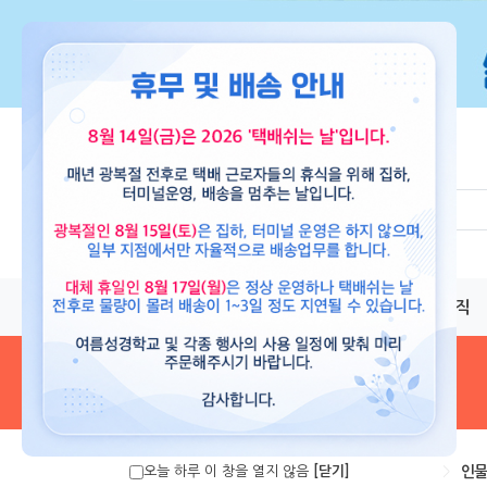
교재
도서
뮤직
음원 및 악보
>
인물
오늘 하루 이 창을 열지 않음
[닫기]