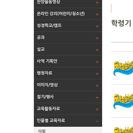
찬양율동영상
온라인 강의(어린이/청소년)
학령기
성경학교/캠프
공과
설교
사역 기획안
행정자료
이미지/영상
절기/행사
교육활동자료
인물별 교육자료
다윗