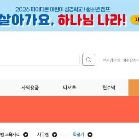
인기검색어 :
예수빌리
사역용품
티셔츠
현수막
별 교육자료
>
사무엘
>>>>
학령기