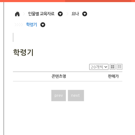
>
인물별 교육자료
>
요나
>>>>
학령기
학령기
콘텐츠명
판매가
prev
next