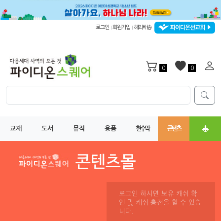
파이디온선교회
로그인
회원가입
해외배송
|
|
0
0
교재
도서
뮤직
용품
현수막
콘텐츠
로그인 하시면 보유 캐쉬 확
인 및 캐쉬 충전을 할 수 있습
니다.