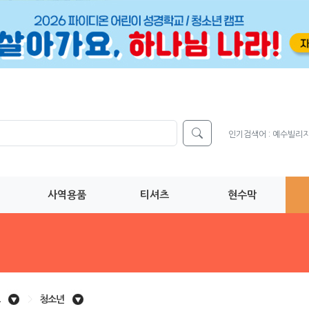
인기검색어 :
예수빌리
사역용품
티셔츠
현수막
>
청소년