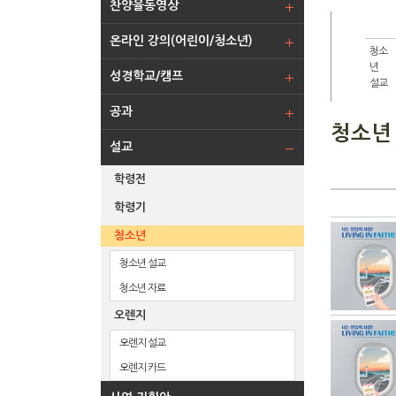
찬양율동영상
온라인 강의(어린이/청소년)
청소
년
성경학교/캠프
설교
공과
청소년
설교
학령전
학령기
청소년
청소년 설교
청소년 자료
오렌지
오렌지 설교
오렌지 카드