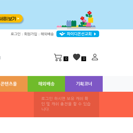
파이디온선교회
로그인
회원가입
해외배송
|
|
지
0
0
콘텐츠몰
해외배송
기획코너
로그인 하시면 보유 캐쉬 확
인 및 캐쉬 충전을 할 수 있습
니다.