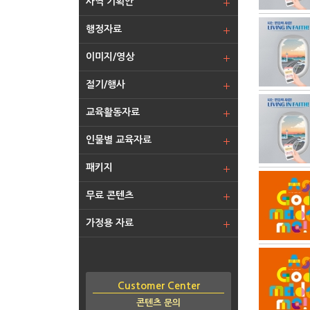
사역 기획안
행정자료
이미지/영상
절기/행사
교육활동자료
인물별 교육자료
패키지
무료 콘텐츠
가정용 자료
Customer Center
콘텐츠 문의