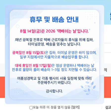
교재
도서
뮤직
음원 및 악보
>
설교
오늘 하루 이 창을 열지 않음
[닫기]