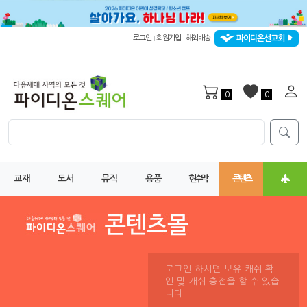
파이디온선교회
로그인
회원가입
해외배송
|
|
0
0
교재
도서
뮤직
용품
현수막
콘텐츠
로그인 하시면 보유 캐쉬 확
인 및 캐쉬 충전을 할 수 있습
니다.