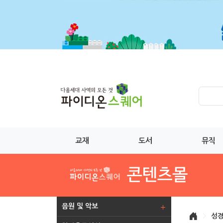
교재
도서
뮤직
음원 및 악보
>
성경