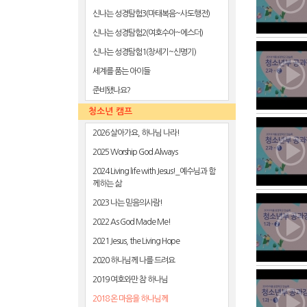
신나는 성경탐험3(마태복음~사도행전)
신나는 성경탐험2(여호수아~에스더)
신나는 성경탐험1(창세기~신명기)
세계를 품는 아이들
준비됐나요?
청소년 캠프
2026 살아가요, 하나님 나라!
2025 Worship God Always
2024 Living life with Jesus!_예수님과 함
께하는 삶
2023 나는 믿음의사람!
2022 As God Made Me!
2021 Jesus, the Living Hope
2020 하나님께 나를 드려요
2019 여호와만 참 하나님
2018 온 마음을 하나님께