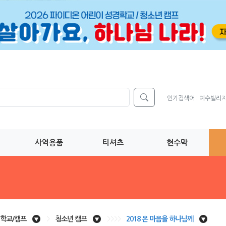
인기검색어 :
예수빌리
사역용품
티셔츠
현수막
학교/캠프
>
청소년 캠프
>>>>
2018 온 마음을 하나님께