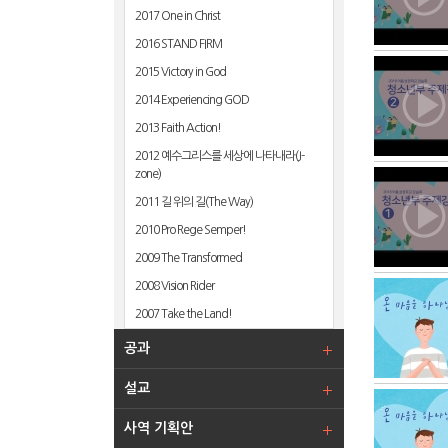
2017 One in Christ
2016 STAND FIRM
2015 Victory in God
2014 Experiencing GOD
2013 Faith Action!
2012 예수그리스를 세상에 나타내라(J-
zone)
2011 길 위의 길(The Way)
2010 Pro Rege Semper!
2009 The Transformed
2008 Vision Rider
2007 Take the Land!
공과
설교
사역 기획안