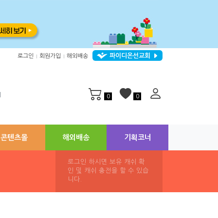
파이디온선교회
로그인
회원가입
해외배송
|
|
지
0
0
콘텐츠몰
해외배송
기획코너
로그인 하시면 보유 캐쉬 확
인 및 캐쉬 충전을 할 수 있습
니다.