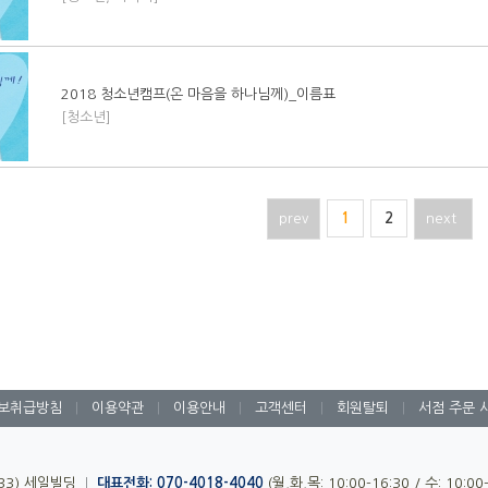
2018 청소년캠프(온 마음을 하나님께)_이름표
[청소년]
prev
1
2
next
보취급방침
|
이용약관
|
이용안내
|
고객센터
|
회원탈퇴
|
서점 주문 
-33) 세일빌딩
|
대표전화: 070-4018-4040
(월,화,목: 10:00-16:30 / 수: 10:0