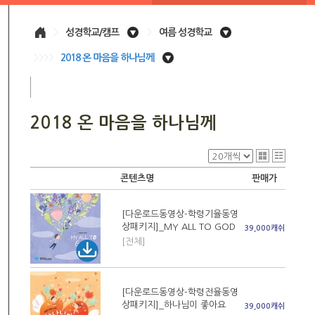
>
성경학교/캠프
>
여름 성경학교
>>>>
2018 온 마음을 하나님께
2018 온 마음을 하나님께
콘텐츠명
판매가
[다운로드동영상-학령기율동영
상패키지]_MY ALL TO GOD
39,000캐쉬
[전체]
[다운로드동영상-학령전율동영
상패키지]_하나님이 좋아요
39,000캐쉬