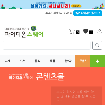
파이디온선교회
로그인
회원가입
해외배송
|
|
0
0
교재
도서
뮤직
용품
현수막
콘텐츠
로그인 하시면 보유 캐쉬 확
인 및 캐쉬 충전을 할 수 있습
니다.