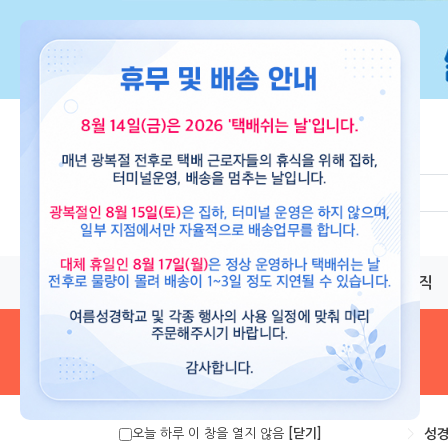
교재
도서
뮤직
음원 및 악보
>
성경
오늘 하루 이 창을 열지 않음
[닫기]