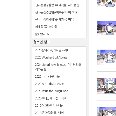
신나는 성경탐험3(마태복음~사도행전)
신나는 성경탐험2(여호수아~에스더)
신나는 성경탐험1(창세기~신명기)
세계를 품는 아이들
준비됐나요?
청소년 캠프
2026 살아가요, 하나님 나라!
2025 Worship God Always
2024 Living life with Jesus!_예수님과 함
께하는 삶
2023 나는 믿음의사람!
2022 As God Made Me!
2021 Jesus, the Living Hope
2020 하나님께 나를 드려요
2019 여호와만 참 하나님
2018 온 마음을 하나님께