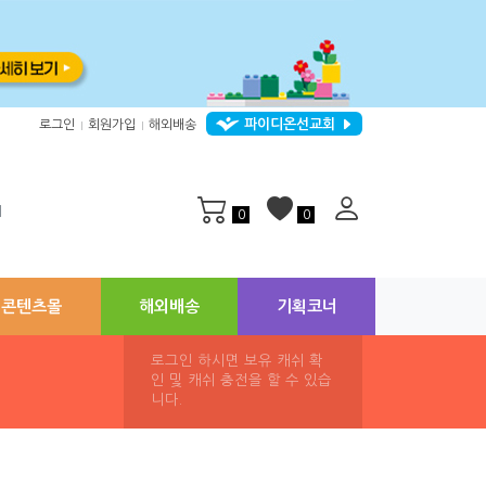
파이디온선교회
로그인
회원가입
해외배송
|
|
지
0
0
콘텐츠몰
해외배송
기획코너
로그인 하시면 보유 캐쉬 확
인 및 캐쉬 충전을 할 수 있습
니다.