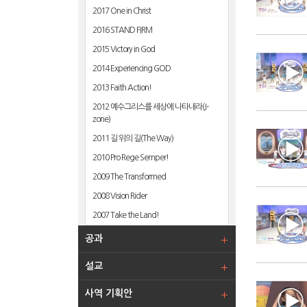
2017 One in Christ
2016 STAND FIRM
2015 Victory in God
2014 Experiencing GOD
2013 Faith Action!
2012 예수그리스를 세상에 나타내라(J-
zone)
2011 길 위의 길(The Way)
2010 Pro Rege Semper!
2009 The Transformed
2008 Vision Rider
2007 Take the Land!
공과
설교
사역 기획안