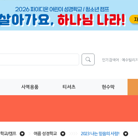
인기검색어 :
예수빌리
사역용품
티셔츠
현수막
학교/캠프
>
여름 성경학교
>>>>
2023 나는 믿음의 사람!