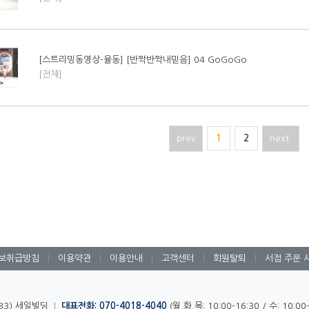
[스트리밍동영상-율동] [반짝반짝내믿음] 04 GoGoGo
[전체]
prev
1
2
next
보취급방침
|
이용약관
|
이용안내
|
고객센터
|
회원탈퇴
|
서점 주문 
-33) 세일빌딩
|
대표전화: 070-4018-4040
(월,화,목: 10:00-16:30 / 수: 10:0