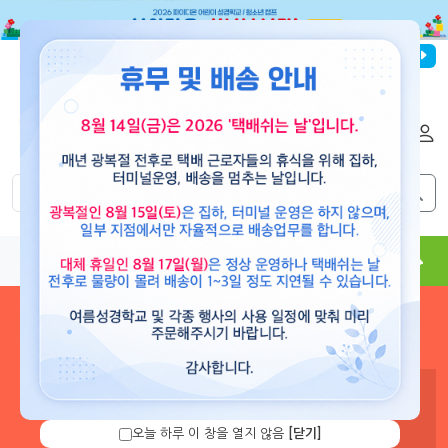
파이디온선교회
로그인
회원가입
해외배송
|
|
0
0
교재
도서
뮤직
용품
현수막
콘텐츠
로그인 하시면 보유 캐쉬 확
인 및 캐쉬 충전을 할 수 있습
니다.
오늘 하루 이 창을 열지 않음
[닫기]