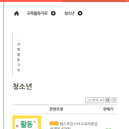
>
교육활동자료
>
청소년
과
별
활
동
자
료
청소년
콘텐츠명
판매가
웨스트민스터소요리문답