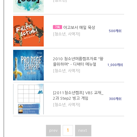
[청소년]
야고보서 매일 묵상
500캐쉬
[청소년, 사역자]
2010 청소년여름캠프자료 "왕
을위하여" - 디렉터 메뉴얼
1,000캐쉬
[청소년, 사역자]
[2011청소년캠프] VBS 교재_
2과 Step2 빙고 게임
300캐쉬
[청소년, 사역자]
prev
1
next