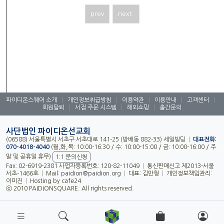
prev
next
파이디온스퀘어 소개
|
개인정보취급방침
|
이용약관
|
이용안내
|
고객센터
|
회원탈퇴
|
서점 주문 시스템
|
해외쇼핑
|
출간문의
사단법인 파이디온선교회
(06588) 서울특별시 서초구 서초대로 141-25 (방배동 882-33) 세일빌딩
|
대표전화:
070-4018-4040
(월,화,목: 10:00-16:30 / 수: 10:00-15:00 / 금: 10:00-16:00 / 주
말 및 공휴일 휴무)
1:1 문의신청
Fax: 02-6919-2381 사업자등록번호: 120-82-11049
|
통신판매신고 제2013-서울
서초-1466호
|
Mail:
paidion@paidion.org
|
대표: 김만형
|
개인정보책임관리:
이미진
|
Hosting by cafe24
ⓒ 2010 PAIDIONSQUARE. All rights reserved.