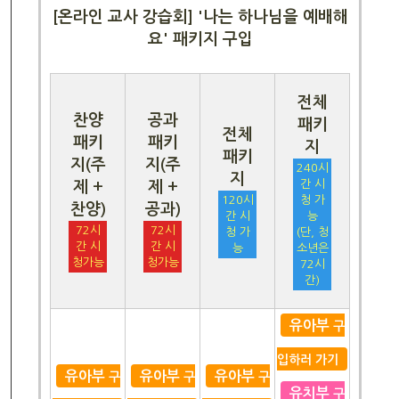
[온라인 교사 강습회] '나는 하나님을 예배해
요' 패키지 구입
전체
찬양
공과
패키
전체
패키
패키
지
패키
지(주
지(주
240시
지
간 시
제 +
제 +
120시
청 가
찬양)
공과)
간 시
능
72시
72시
청 가
(단, 청
간 시
간 시
능
소년은
청가능
청가능
72시
간)
유아부
구
입하러 가기
유아부
유아부
유아부
구
구
구
유치부
구