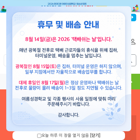
파이디온선교회
로그인
회원가입
해외배송
|
|
0
0
교재
도서
뮤직
용품
현수막
콘텐츠
로그인 하시면 보유 캐쉬 확
인 및 캐쉬 충전을 할 수 있습
니다.
오늘 하루 이 창을 열지 않음
[닫기]