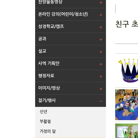
찬양율동영상
온라인 강의(어린이/청소년)
친구 
성경학교/캠프
공과
설교
사역 기획안
행정자료
이미지/영상
절기/행사
신년
부활절
가정의 달