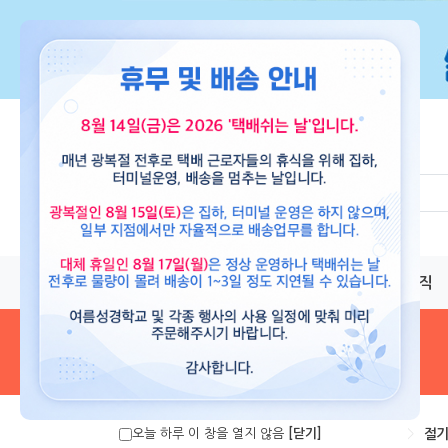
교재
도서
뮤직
음원 및 악보
>
절기
오늘 하루 이 창을 열지 않음
[닫기]