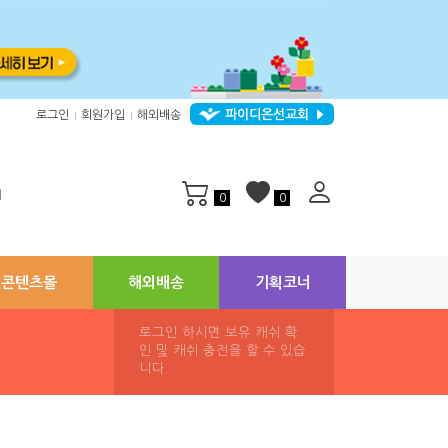
파이디온선교회
로그인
회원가입
해외배송
|
|
지
0
0
콘텐츠몰
해외배송
기획코너
로그인 하시면 보유 캐쉬 확
인 및 캐쉬 충전을 할 수 있습
니다.