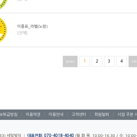
이름표_라벨(노랑)
[전체]
prev
1
2
3
4
ne
보취급방침
|
이용약관
|
이용안내
|
고객센터
|
회원탈퇴
|
서점 주문 
-33) 세일빌딩
|
대표전화: 070-4018-4040
(월,화,목: 10:00-16:30 / 수: 10:0