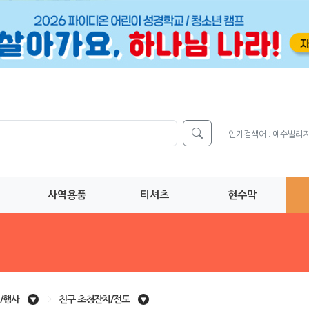
인기검색어 :
예수빌리
사역용품
티셔츠
현수막
/행사
>
친구 초청잔치/전도