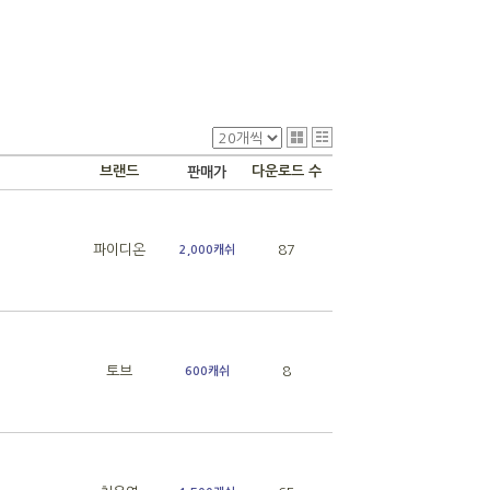
브랜드
다운로드 수
판매가
파이디온
87
2,000캐쉬
토브
8
600캐쉬