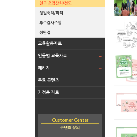
친구 초청잔치/전도
생일축하/파티
추수감사주일
성탄절
교육활동자료
인물별 교육자료
패키지
무료 콘텐츠
가정용 자료
Customer Center
콘텐츠 문의