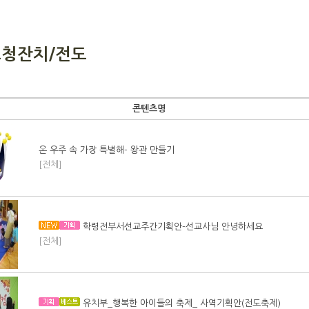
초청잔치/전도
콘텐츠명
온 우주 속 가장 특별해- 왕관 만들기
[전체]
학령전부서선교주간기획안-선교사님 안녕하세요
[전체]
유치부_행복한 아이들의 축제_ 사역기획안(전도축제)