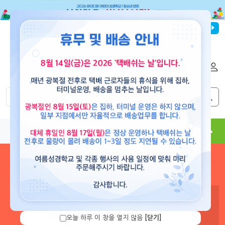
파이디온선교회
로그인
회원가입
해외배송
|
|
0
0
교재
도서
뮤직
용품
현수막
콘텐츠
로그인 하시면 보유 캐쉬 확
인 및 캐쉬 충전을 할 수 있습
니다.
오늘 하루 이 창을 열지 않음
[닫기]