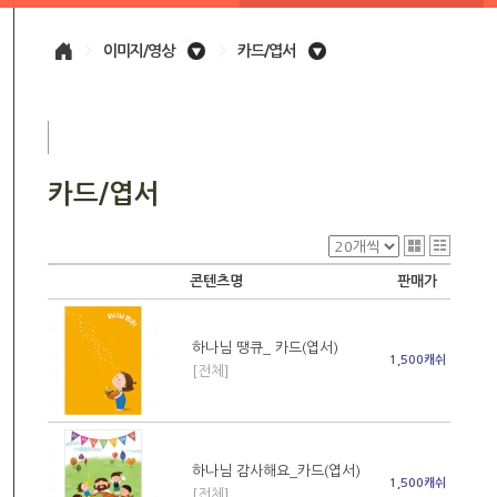
>
이미지/영상
>
카드/엽서
카드/엽서
콘텐츠명
판매가
하나님 땡큐_ 카드(엽서)
1,500캐쉬
[전체]
하나님 감사해요_카드(엽서)
1,500캐쉬
[전체]