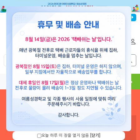
파이디온선교회
로그인
회원가입
해외배송
|
|
0
0
교재
도서
뮤직
용품
현수막
콘텐츠
로그인 하시면 보유 캐쉬 확
인 및 캐쉬 충전을 할 수 있습
니다.
오늘 하루 이 창을 열지 않음
[닫기]