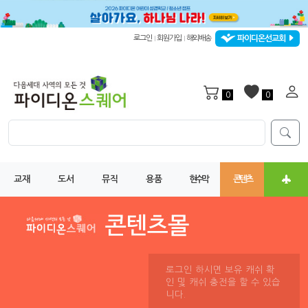
파이디온선교회
로그인
회원가입
해외배송
|
|
0
0
교재
도서
뮤직
용품
현수막
콘텐츠
로그인 하시면 보유 캐쉬 확
인 및 캐쉬 충전을 할 수 있습
니다.