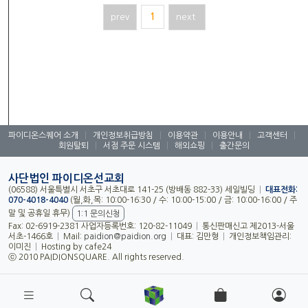
prev
1
next
파이디온스퀘어 소개
|
개인정보취급방침
|
이용약관
|
이용안내
|
고객센터
|
회원탈퇴
|
서점 주문 시스템
|
해외쇼핑
|
출간문의
사단법인 파이디온선교회
(06588) 서울특별시 서초구 서초대로 141-25 (방배동 882-33) 세일빌딩
|
대표전화:
070-4018-4040
(월,화,목: 10:00-16:30 / 수: 10:00-15:00 / 금: 10:00-16:00 / 주
말 및 공휴일 휴무)
1:1 문의신청
Fax: 02-6919-2381 사업자등록번호: 120-82-11049
|
통신판매신고 제2013-서울
서초-1466호
|
Mail:
paidion@paidion.org
|
대표: 김만형
|
개인정보책임관리:
이미진
|
Hosting by cafe24
ⓒ 2010 PAIDIONSQUARE. All rights reserved.