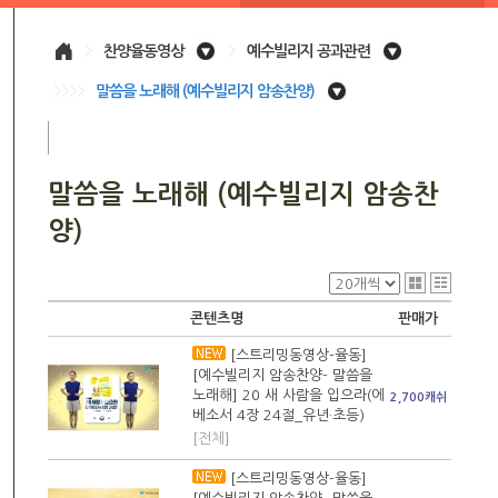
>
찬양율동영상
>
예수빌리지 공과관련
>>>>
말씀을 노래해 (예수빌리지 암송찬양)
말씀을 노래해 (예수빌리지 암송찬
양)
콘텐츠명
판매가
[스트리밍동영상-율동]
[예수빌리지 암송찬양- 말씀을
노래해] 20 새 사람을 입으라(에
2,700캐쉬
베소서 4장 24절_유년·초등)
[전체]
[스트리밍동영상-율동]