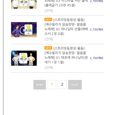
노래해] 03 이스라엘 자손 중에
2,700캐쉬
(출애굽기 29장 45절)
[전체]
[스트리밍동영상-율동]
[예수빌리지 암송찬양- 말씀을
노래해] 02 하나님의 선물(에베
2,700캐쉬
소서 2장 8절)
[전체]
[스트리밍동영상-율동]
[예수빌리지 암송찬양- 말씀을
노래해] 01 태초에 하나님이(창
2,700캐쉬
세기 1장 1절)
[전체]
prev
1
2
next