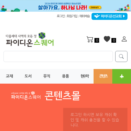
파이디온선교회
로그인
회원가입
해외배송
|
|
0
0
교재
도서
뮤직
용품
현수막
콘텐츠
로그인 하시면 보유 캐쉬 확
인 및 캐쉬 충전을 할 수 있습
니다.