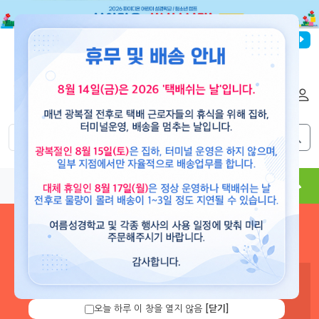
파이디온선교회
로그인
회원가입
해외배송
|
|
0
0
교재
도서
뮤직
용품
현수막
콘텐츠
로그인 하시면 보유 캐쉬 확
인 및 캐쉬 충전을 할 수 있습
니다.
오늘 하루 이 창을 열지 않음
[닫기]