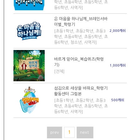
학년, 초등4학년, 초등5학년, 초
등6학년, 사역자]
온 마음을 하나님께_브레인서바
이벌_학령기
[초등1학년, 초등2학년, 초등3
2,000캐쉬
학년, 초등4학년, 초등5학년, 초
등6학년, 청소년, 사역자]
바르게 믿어요_복습퀴즈(학령
기)
1,000캐쉬
[전체]
섬김으로 세상을 바꿔요_학령기
활동센터 그림본
[초등1학년, 초등2학년, 초등3
500캐쉬
학년, 초등4학년, 초등5학년, 초
등6학년, 사역자]
prev
1
next