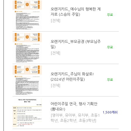
오렌지카드_예수님의 행복한 제
자로 (스승의 주일)
무료
[전체]
오렌지카드_부모공경 (부모님주
일)
무료
[전체]
오렌지카드_주님의 화살로!
(2024년 어린이주일)
무료
[전체]
어린이주일 연극, 행사 기획안
(뽐내요!)
1,500캐쉬
[영아부, 유아부, 유치부, 초등1
학년, 초등2학년, 초등3학년]