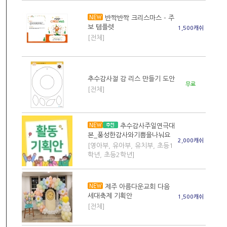
반짝반짝 크리스마스 - 주
보 템플렛
1,500캐쉬
[전체]
추수감사절 감 리스 만들기 도안
무료
[전체]
추수감사주일연극대
본_풍성한감사와기쁨을나눠요
2,000캐쉬
[영아부, 유아부, 유치부, 초등1
학년, 초등2학년]
제주 아름다운교회 다음
세대축제 기획안
1,500캐쉬
[전체]