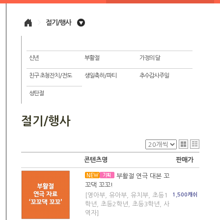
>
절기/행사
신년
부활절
가정의 달
친구 초청잔치/전도
생일축하/파티
추수감사주일
성탄절
절기/행사
콘텐츠명
판매가
부활절 연극 대본 꼬
꼬댁 꼬꼬!
[영아부, 유아부, 유치부, 초등1
1,500캐쉬
학년, 초등2학년, 초등3학년, 사
역자]