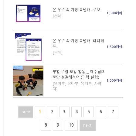
온 우주 속 가장 특별해- 주보
1,500캐쉬
[전체]
온 우주 속 가장 특별해- 레터헤
드
1,500캐쉬
[전체]
부활 주일 오감 활동 _ 예수님으
로만 정결해져요!(과학 실험)
1,000캐쉬
[영아부, 유아부, 유치부, 사역
자]
prev
1
2
3
4
5
6
7
8
9
10
next