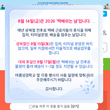
파이디온선교회
로그인
회원가입
해외배송
|
|
0
0
교재
도서
뮤직
용품
현수막
콘텐츠
로그인 하시면 보유 캐쉬 확
인 및 캐쉬 충전을 할 수 있습
니다.
오늘 하루 이 창을 열지 않음
[닫기]