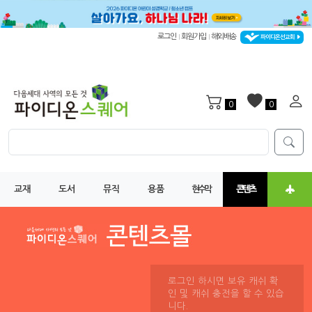
로그인
회원가입
해외배송
|
|
파이디온선교회
0
0
교재
도서
뮤직
용품
현수막
콘텐츠
로그인 하시면 보유 캐쉬 확
인 및 캐쉬 충전을 할 수 있습
니다.