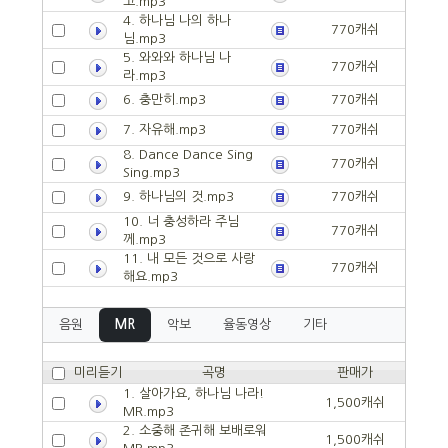
고.mp3
4. 하나님 나의 하나
770캐쉬
님.mp3
5. 와와와 하나님 나
770캐쉬
라.mp3
6. 충만히.mp3
770캐쉬
7. 자유해.mp3
770캐쉬
8. Dance Dance Sing
770캐쉬
Sing.mp3
9. 하나님의 것.mp3
770캐쉬
10. 너 충성하라 주님
770캐쉬
께.mp3
11. 내 모든 것으로 사랑
770캐쉬
해요.mp3
음원
MR
악보
율동영상
기타
미리듣기
곡명
판매가
1. 살아가요, 하나님 나라!
1,500캐쉬
MR.mp3
2. 소중해 존귀해 보배로워
1,500캐쉬