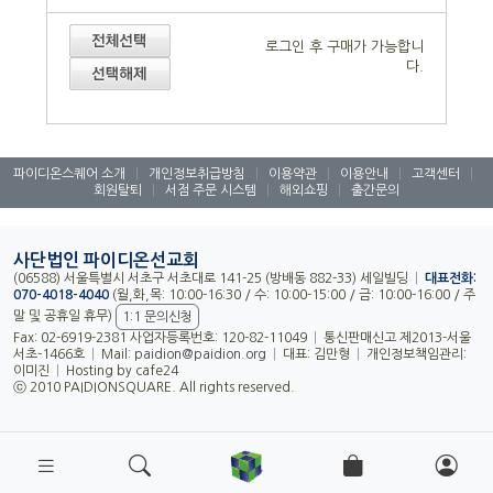
로그인 후 구매가 가능합니
다.
파이디온스퀘어 소개
|
개인정보취급방침
|
이용약관
|
이용안내
|
고객센터
|
회원탈퇴
|
서점 주문 시스템
|
해외쇼핑
|
출간문의
사단법인 파이디온선교회
(06588) 서울특별시 서초구 서초대로 141-25 (방배동 882-33) 세일빌딩
|
대표전화:
070-4018-4040
(월,화,목: 10:00-16:30 / 수: 10:00-15:00 / 금: 10:00-16:00 / 주
말 및 공휴일 휴무)
1:1 문의신청
Fax: 02-6919-2381 사업자등록번호: 120-82-11049
|
통신판매신고 제2013-서울
서초-1466호
|
Mail:
paidion@paidion.org
|
대표: 김만형
|
개인정보책임관리:
이미진
|
Hosting by cafe24
ⓒ 2010 PAIDIONSQUARE. All rights reserved.