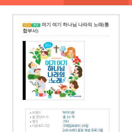
여기 여기 하나님 나라의 노래(통
합부서)
브랜드
파이디온
총 콘텐츠 수
총 33 곡
형식
기타
다운로드기간
구매일로부터 30일
[AR/MR] 음원 재생 프로그램