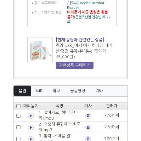
필수 소프트웨어
/ [악보] Adobe Acrobat
Reader
미리듣기 제공 음원은 환불
서비스취소 및 환불
불가
(콘텐츠산업 진흥법 제 27
조)
[현재 음원과 관련있는 상품]
찬양 USB_여기 여기 하나님 나라
(학령전-유아/유치부)
(판매가 :
65,000원)
관련상품 구매하기
음원
MR
악보
율동영상
기타
미리듣기
곡명
가사
판매가
1. 살아가요, 하나님 나
770캐쉬
라!.mp3
2. 소중해 존귀해 보배로
770캐쉬
워.mp3
3. 활짝 내 마음 열
770캐쉬