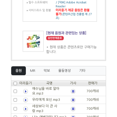
필수 소프트웨어
/ [악보] Adobe Acrobat
Reader
미리듣기 제공 음원은 환불
서비스취소 및 환불
불가
(콘텐츠산업 진흥법 제 27
조)
[현재 음원과 관련있는 상품]
음반판매종료
* 현재 상품은 콘텐츠로만 구매가능
합니다.
음원
MR
악보
율동영상
기타
미리듣기
곡명
가사
판매가
예수님을 바로 알아
700캐쉬
요.mp3
우리에게 오신.mp3
700캐쉬
세상보다 더 큰 사
700캐쉬
랑.mp3