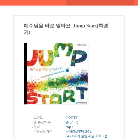
예수님을 바로 알아요_Jump Start(학령
기)
브랜드
파이디온
총 콘텐츠 수
총 51 곡
형식
mp3
다운로드기간
구매일로부터 30일
[AR/MR] 음원 재생 프로그램