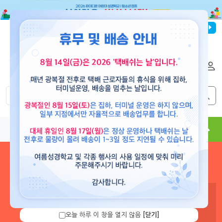
파이디온선교회
로그인
회원가입
해외배송
|
|
0
0
교재
도서
뮤직
용품
현수막
콘텐츠
로그인 하시면 보유 캐쉬 확
인 및 캐쉬 충전을 할 수 있습
니다.
오늘 하루 이 창을 열지 않음
[닫기]