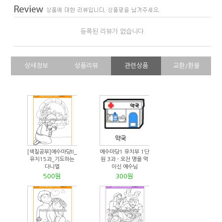
등록된 리뷰가 없습니다.
상세정보
상품리뷰
관련상품
교환/환불
[색칠공부]예수마당II_
예수마당1 유치부 1단
유치15과_기도하는
원 3과 - 오천 명을 먹
다니엘
이신 예수님
500원
300원