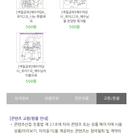
[색칠공부]예수마당II_
[색칠공부]예수마당
유치2과_나는 특별해
IV_유아22과_예수님
요
을 찬양한 목자들
500원
500원
[색칠공부]예수마당
IV_유아7과_예수님의
이름으로
500원
상세정보
상품리뷰
관련상품
교환/환불
[콘텐츠 교환/환불 안내]
＊
콘텐츠산업 진흥법 제 27조에 따라 콘텐츠 또는 상품 페이지에 시용
상품(미리보기, 미리듣기)을 제공하는 콘텐츠는 청약철회 및 계약의