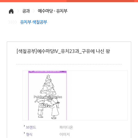
>
공과
>
예수마당 - 유치부
>>>>
유치부 색칠공부
[색칠공부]예수마당IV_유치23과_구유에 나신 왕
브랜드
파이디온
형식
이미지