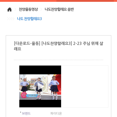
>
찬양율동영상
>
나도찬양할래요 음반
>>>>
나도 찬양할래요3
[다운로드-율동] [나도찬양할래요3] 2-23 주님 위해 살
래요
브랜드
파이디온