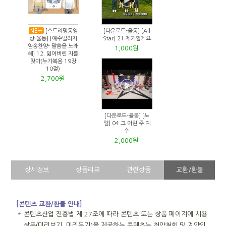
[스트리밍동영
[다운로드-율동] [All
상-율동] [예수빌리지
Star] 21 제가할게요
암송찬양- 말씀을 노래
1,000원
해] 12. 잃어버린 자를
찾아(누가복음 19장
10절)
2,700원
[다운로드-율동] [노
엘] 04 그 어린 주 예
수
2,000원
상세정보
상품리뷰
관련상품
교환/환불
[콘텐츠 교환/환불 안내]
＊
콘텐츠산업 진흥법 제 27조에 따라 콘텐츠 또는 상품 페이지에 시용
상품(미리보기, 미리듣기)을 제공하는 콘텐츠는 청약철회 및 계약의