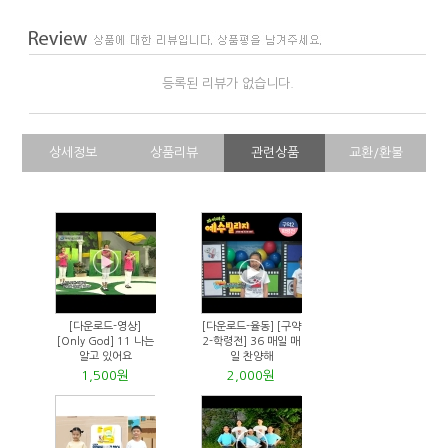
등록된 리뷰가 없습니다.
상세정보
상품리뷰
관련상품
교환/환불
[다운로드-영상]
[다운로드-율동] [구약
[Only God] 11 나는
2-학령전] 36 매일 매
알고 있어요
일 찬양해
1,500원
2,000원