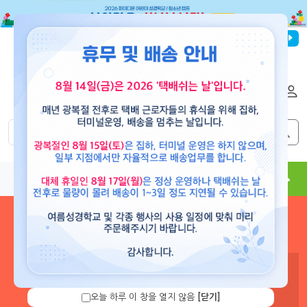
파이디온선교회
로그인
회원가입
해외배송
|
|
0
0
교재
도서
뮤직
용품
현수막
콘텐츠
로그인 하시면 보유 캐쉬 확
인 및 캐쉬 충전을 할 수 있습
니다.
오늘 하루 이 창을 열지 않음
[닫기]