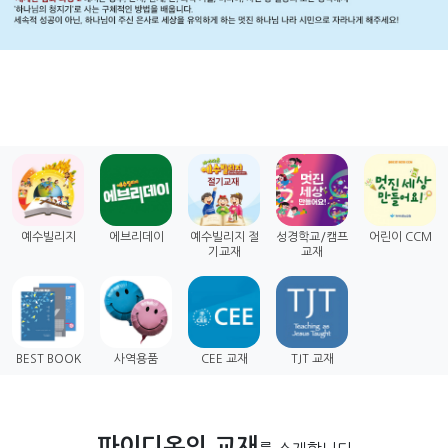
예수빌리지
에브리데이
예수빌리지 절
성경학교/캠프
어린이 CCM
기교재
교재
BEST BOOK
사역용품
CEE 교재
TJT 교재
파이디온의 교재