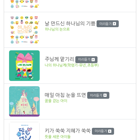
날 만드신 하나님의 기쁨
미리듣기
하나님의 눈으로
주님께 맡기리
미리듣기
나의 하나님께(학령기-유년,초등부)
매일 아침 눈을 뜨면
미리듣기
꿈을 걷는 아이
키가 쑥쑥 지혜가 쑥쑥
미리듣기
뜻을 세운 아이들