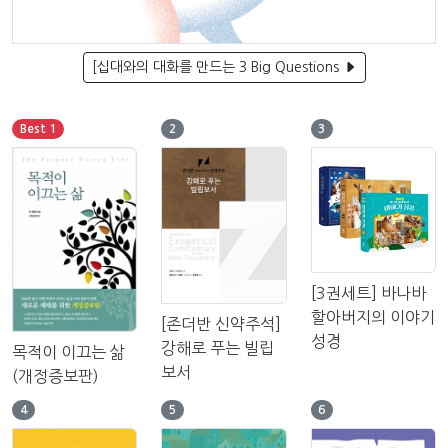
[십대와의 대화를 만드는 3 Big Questions
Best 1
2
3
[3권세트] 바나바
할아버지의 이야기
[존더반 신약주석]
성경
강해로 푸는 빌립
목적이 이끄는 삶
보서
(개정증보판)
4
5
6