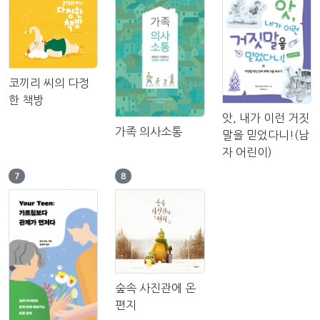
코끼리 씨의 다정
한 책방
앗, 내가 이런 거짓
가족 의사소통
말을 믿었다니!(남
자 어린이)
7
8
숲속 사진관에 온
편지