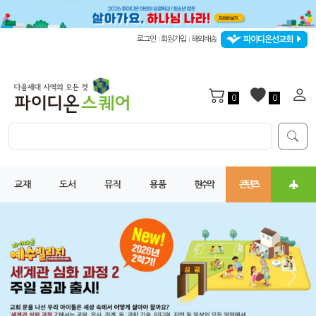
파이디온선교회
로그인
회원가입
해외배송
|
|
0
0
교재
도서
뮤직
용품
현수막
콘텐츠
Previous
Next