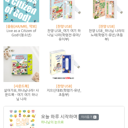
[음원(AR/MR), 악보]
[찬양 USB]
[찬양 USB]
Live as a Citizen of
찬양 USB_여기 여기 하
찬양 USB_하나님 나라의
God!(청소년)
나님 나라(학령전-유아/
노래(학령기-유년/초등
유치부)
부)
[사운드북]
[찬양 USB]
살아가요,하나님나라! 사
지으신대로(학령기-유년,
운드북 - 여기 여기 하나
초등부)
님 나라
오늘 하루 시작하며
미리듣기
하나님의 눈으로